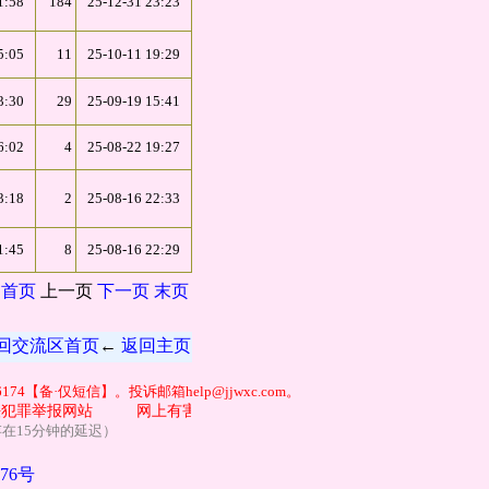
1:58
184
25-12-31 23:23
5:05
11
25-10-11 19:29
3:30
29
25-09-19 15:41
6:02
4
25-08-22 19:27
3:18
2
25-08-16 22:33
1:45
8
25-08-16 22:29
首页
上一页
下一页
末页
回交流区首页
←
返回主页
74【备·仅短信】。投诉邮箱help@jjwxc.com。
犯罪举报网站
网上有害信息举报专区
涉养老诈骗专项举报：help@jj
据可能存在15分钟的延迟）
476号