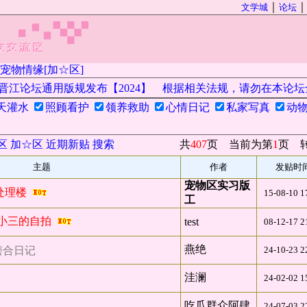
｜
文学城
论坛
宠物情缘[加☆区]
江论坛通用版规发布【2024】
根据相关法规，请勿在本论坛全
天灌水
照顾看护
领养救助
心情日记
私家写真
动
区
加☆区
近期新贴
搜索
共
407
页 当前为第
1
页 
主题
作者
发贴时
宠物区实习版
处理楼
15-08-10 1
工
家小三的自拍
test
08-12-17 2
燕绝
磨合日记
24-10-23 2
洼澜
24-02-02 1
吃瓜群众阿肆
24-07-03 2