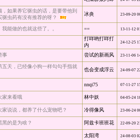
猫，如果养它驱虫的话，是要带他到
冰炎
23-09-20 0
买驱虫药有没有推荐的呀？
。我能做的也就这些了。。
==
13-11-12 0
打咩哟打咩打
24-12-25 1
内
些事
尝试的新画风
23-11-06 1
第五天，已经像小狗一样勾勾手指就
也会变成浮云
24-09-07 2
nnqi75
07-11-27 1
大家来看哦
林中妖
04-05-24 1
大家说说，都养了什么宠物吧？
冷得像风
23-06-24 0
黑黑的是为啥？
阿兹卡班班花
22-09-20 2
太阳湾
24-08-03 0