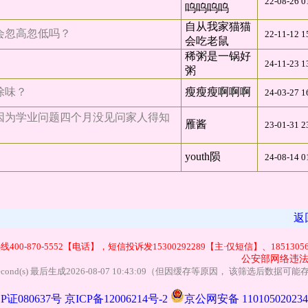
22-08-26 0
呜呜呜呜
自从我家猫猫
会忽高忽低吗？
22-11-12 1
会吃老鼠
稀粥是一锅好
24-11-23 1
粥
除味？
瘦瘦瘦啊啊啊
24-03-27 1
，因为学业问题四个月没见问家人得知
雁酱
23-01-31 2
youth陨
24-08-14 0
返
0-870-5552【电话】，短信投诉发15300292289【主·仅短信】、185130561
公安部网络违法
 0.01 second(s) 最后生成2026-08-07 10:43:09（但因缓存等原因， 该筛选后数
P证080637号
京ICP备12006214号-2
京公网安备 11010502023