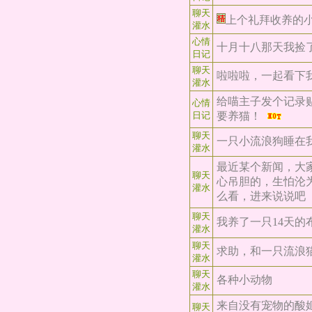
聊天
上个礼拜收养的
灌水
心情
十月十八那天我捡
日记
聊天
啦啦啦，一起看下
灌水
给喵主子发个记录
心情
日记
要养猫！
聊天
一只小流浪狗睡在
灌水
最近某个新闻，大
聊天
心吊胆的，生怕沦
灌水
么看，进来说说吧
聊天
我养了一只14天的
灌水
聊天
求助，和一只流浪
灌水
聊天
各种小动物
灌水
来自没有宠物的酸
聊天