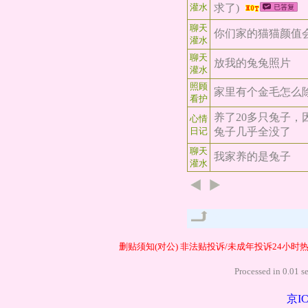
灌水
求了)
聊天
你们家的猫猫颜值
灌水
聊天
放我的兔兔照片
灌水
照顾
家里有个金毛怎么
看护
养了20多只兔子
心情
日记
兔子几乎全没了
聊天
我家养的是兔子
灌水
管理
删贴须知(对公)
非法贴投诉/未成年投诉24小时热线40
Processed in
京IC