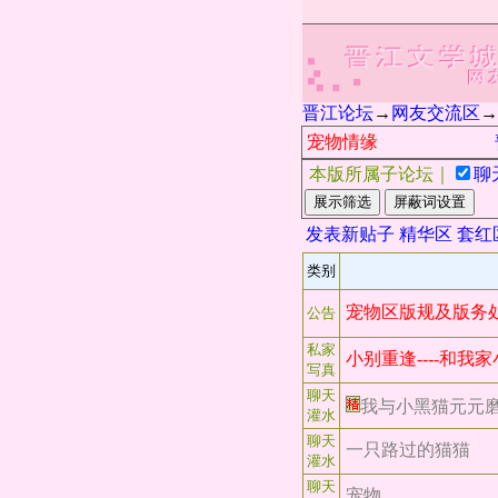
晋江论坛
→
网友交流区
→
宠物情缘
晋
本版所属子论坛｜
聊
屏蔽词设置
发表新贴子
精华区
套红
类别
宠物区版规及版务
公告
私家
小别重逢----和我
写真
聊天
我与小黑猫元元
灌水
聊天
一只路过的猫猫
灌水
聊天
宠物