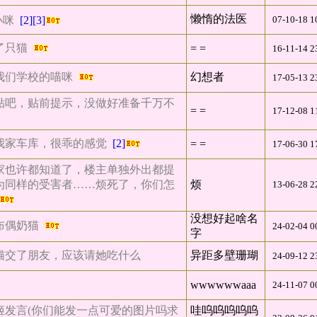
懒惰的法医
小咪
[2]
[3]
07-10-18 1
了只猫
= =
16-11-14 2
我们学校的喵咪
幻想者
17-05-13 2
贴吧，贴前提示，没做好准备千万不
= =
17-12-08 1
我家车库，很乖的感觉
[2]
= =
17-06-30 1
家也许都知道了，楼主单独外出都提
为同样的受害者……烦死了，你们怎
烦
13-06-28 2
没想好起啥名
布偶奶猫
24-02-04 0
字
猫交了朋友，应该请她吃什么
异距多壁珊瑚
24-09-12 2
wwwwwwaaa
24-11-07 0
姬发言(你们能发一点可爱的图片吗求
哇呜呜呜呜呜