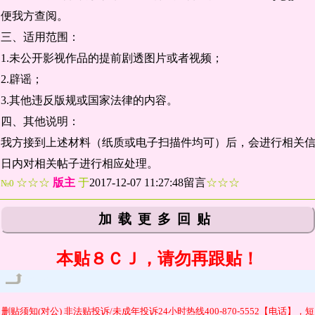
便我方查阅。
三、适用范围：
1.未公开影视作品的提前剧透图片或者视频；
2.辟谣；
3.其他违反版规或国家法律的内容。
四、其他说明：
我方接到上述材料（纸质或电子扫描件均可）后，会进行相关
日内对相关帖子进行相应处理。
☆☆☆
版主
于
2017-12-07 11:27:48留言
☆☆☆
№0
加载更多回贴
本贴８ＣＪ，请勿再跟贴！
管理
删贴须知(对公)
非法贴投诉/未成年投诉24小时热线400-870-5552【电话】，短