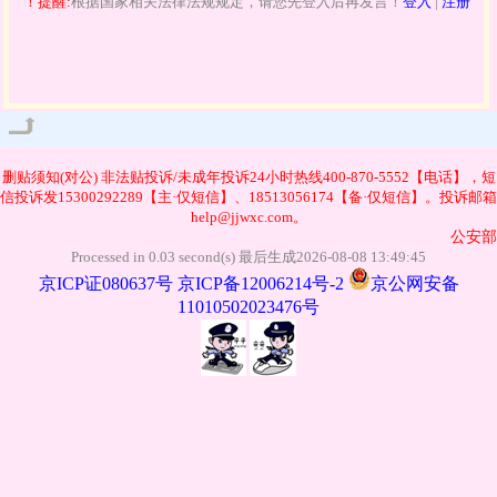
！提醒:
根据国家相关法律法规规定，请您先登入后再发言！
登入
|
注册
管理
删贴须知(对公)
非法贴投诉/未成年投诉24小时热线400-870-5552【电话】，短
信投诉发15300292289【主·仅短信】、18513056174【备·仅短信】。投诉邮箱
help@jjwxc.com。
公安部
Processed in 0.03 second(s) 最后生成2026-08-08 13:49:45
京ICP证080637号
京ICP备12006214号-2
京公网安备
11010502023476号