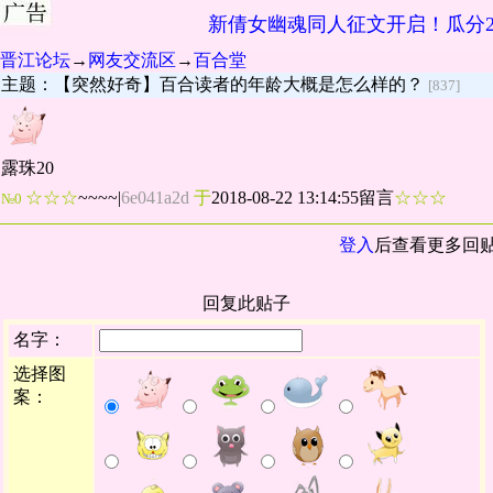
新倩女幽魂同人征文开启！瓜分2
晋江论坛
→
网友交流区
→
百合堂
主题：【突然好奇】百合读者的年龄大概是怎么样的？
[837]
露珠20
☆☆☆
~~~~
|
6e041a2d
于
2018-08-22 13:14:55留言
☆☆☆
№0
登入
后查看更多回
回复此贴子
名字：
选择图
案：