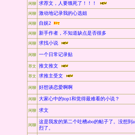
求荐文，人要饿死了！！！
闲聊
激动地记录我的心选姐
闲聊
自娱2
闲聊
新手作者，不知道缺点是否很多
闲聊
求找小说
闲聊
一个日常记录贴
闲聊
推文推文
荐文
求推主受文
荐文
好想谈恋爱啊啊
闲聊
大家心中的top1和觉得最难看的小说？
闲聊
求文
闲聊
这是我发的第二个吐槽abo的帖子了。没想到a
闲聊
烈了。