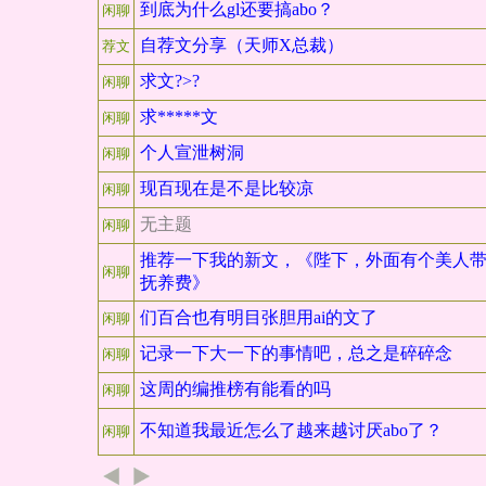
到底为什么gl还要搞abo？
闲聊
自荐文分享（天师X总裁）
荐文
求文?>?
闲聊
求*****文
闲聊
个人宣泄树洞
闲聊
现百现在是不是比较凉
闲聊
无主题
闲聊
推荐一下我的新文，《陛下，外面有个美人
闲聊
抚养费》
们百合也有明目张胆用ai的文了
闲聊
记录一下大一下的事情吧，总之是碎碎念
闲聊
这周的编推榜有能看的吗
闲聊
不知道我最近怎么了越来越讨厌abo了？
闲聊