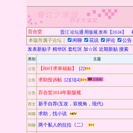
百合堂
晋江论坛通用版规发布【2024】
根
本版所属子论坛｜
闲聊
花说
评论
公告
发表新贴子
精华区
套红区
加☆区
近期新贴
搜索
类别
主题
【BHT求幸福贴】
[2]
公告
求助投诉帖
[2]
[3]
[4]
公告
百合堂2014年新版规
公告
新手自荐(互攻，双视角，现代)
荐文
求助，找小说
闲聊
两个黏人的拉拉《二》
闲聊