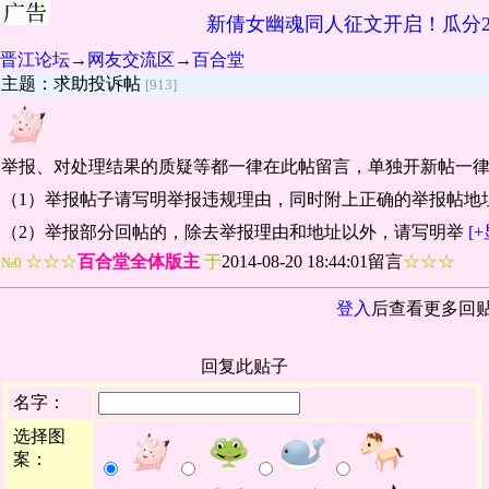
新倩女幽魂同人征文开启！瓜分2
晋江论坛
→
网友交流区
→
百合堂
主题：求助投诉帖
[913]
举报、对处理结果的质疑等都一律在此帖留言，单独开新帖一
（1）举报帖子请写明举报违规理由，同时附上正确的举报帖地
（2）举报部分回帖的，除去举报理由和地址以外，请写明举
[
☆☆☆
百合堂全体版主
于
2014-08-20 18:44:01留言
☆☆☆
№0
登入
后查看更多回
回复此贴子
名字：
选择图
案：