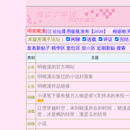
明若晓溪
晋江论坛通用版规发布【2024】
根据相关
本版所属子论坛｜
闲聊
连载
评议
完结
发表新贴子
精华区
套红区
加☆区
近期新贴
搜索
类别
主题
明晓溪的官方网站
公告
明晓溪出版过的小说封面集
公告
明晓溪作品链接
公告
小溪笔下最有魅力人物是谁?(支持冰的来投一票
闲聊
让雪穿越时空，来到晓溪所在的时间 ，晓溪
连载
世，冰是枫的转世，澈是玉的转世
小说
闲聊