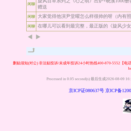
旋风百草系列之《心之萌》出炉+晓溪1000册
闲聊
赠送
大家觉得他演尹堂曜怎么样很帅的呀（内有
闲聊
在哪儿可以看到最完整，最正版的《旋风少
闲聊
管理
删贴须知(对公)
非法贴投诉/未成年投诉24小时热线400-870-5552【电
h
Processed in 0.05 second(s) 最后生成20
京ICP证080637号
京ICP备1200