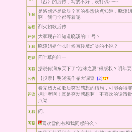
《烈》的后传，写的不好，表打偶~~~~
是洛熙还是欧辰？真的很想快点知道，晓溪
闲聊
啊，我们全都等着呢
烈火如歌后传
连载
大家现在谁知道晓溪的□□号？
评议
晓溪姐姐什么时候写轻魔幻类的小说？
闲聊
四叶草的唯一
连载
据说何润东买下了”泡沫之夏“得版权？明年
闲聊
【投票】明晓溪作品大调查
[2]
公告
看完烈火如歌后突发感想的结局，可能会得
拥护者啊！真是突发感想啊！不喜欢的话请
评议
点呦
问、
闲聊
闲聊
喜欢雪的有和我同感的么？