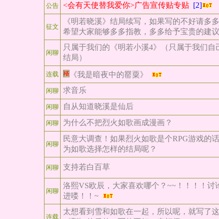
<会有天使替我爱你>广告宣传贴专贴
[2]
公告
《明若晓溪》结局续写，如果写的不好请多
征文
希望大家能够多多指教，多多给予宝贵的建
只属于我们的《明若小溪4》（只属于我们自
闲聊
结局）
连载
《我是暗夜中的罂粟》
求音乐
闲聊
自从知道晓溪是仙后
闲聊
为什么不把烈火如歌画成漫画？
闲聊
民意大调查！如果烈火如歌是个RPG游戏的
闲聊
为如歌选择怎样的结局呢？
支持若白百草
闲聊
洛熙VS欧辰，大家喜欢哪个？~~！！！！讨
闲聊
进喽！！~
太想看到雪和如歌在一起，所以呢，就写了
连载