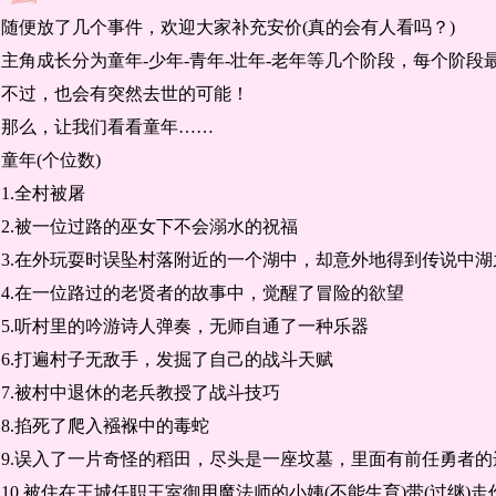
随便放了几个事件，欢迎大家补充安价(真的会有人看吗？)
主角成长分为童年-少年-青年-壮年-老年等几个阶段，每个阶段
不过，也会有突然去世的可能！
那么，让我们看看童年……
童年(个位数)
1.全村被屠
2.被一位过路的巫女下不会溺水的祝福
3.在外玩耍时误坠村落附近的一个湖中，却意外地得到传说中
4.在一位路过的老贤者的故事中，觉醒了冒险的欲望
5.听村里的吟游诗人弹奏，无师自通了一种乐器
6.打遍村子无敌手，发掘了自己的战斗天赋
7.被村中退休的老兵教授了战斗技巧
8.掐死了爬入襁褓中的毒蛇
9.误入了一片奇怪的稻田，尽头是一座坟墓，里面有前任勇者的
10.被住在王城任职王室御用魔法师的小姨(不能生育)带(过继)