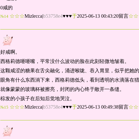
0咸的
☆☆☆
Mizlecca
|
b53758e4
♥♥♥
于
2025-06-13 00:43:20留言
☆
№14
好咸啊。
西格莉德咂咂嘴，平常没什么波动的脸在此刻轻微地皱着。
这颗咸涩的糖果在舌尖融化，涌进喉咙、吞入胃里，似乎把她
眼角有什么东西淌下来，西格莉德低头，看到透明的水滴落在
就像蒙蒙的玻璃杯被擦亮，封闭的内心终于敞开一条缝。
棕发的小孩子在后知后觉地哭泣。
☆☆☆
Mizlecca
|
b53758e4
♥♥♥
于
2025-06-13 00:49:38留言
☆
№15