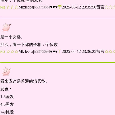
性别：个位数 单男双女
☆☆☆
Mizlecca
|
b53758e4
♥♥♥
于
2025-06-12 23:35:50留言
☆
№2
是一个女婴。
那么，看一下你的长相：个位数
☆☆☆
Mizlecca
|
b53758e4
♥♥♥
于
2025-06-12 23:36:25留言
☆
№3
看来应该是普通的清秀型。
发色：
1-3金发
4-6黑发
7-9棕发