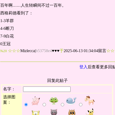
百年啊……人生转瞬间不过一百年。
西格莉德看到了：
1-3羊群
4-6断刀
7-9白花
0王冠
☆☆☆
Mizlecca
|
b53758e4
♥♥♥
于
2025-06-13 01:34:04留言
☆
№20
登入
后查看更多回
回复此贴子
名字：
选择图
案：