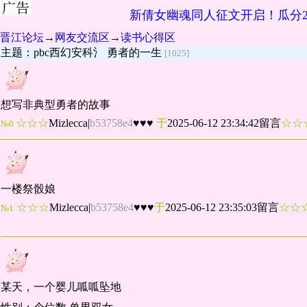
新倩女幽魂同人征文开启！瓜分2
晋江论坛
→
网友交流区
→
读书心得区
主题：pbc西幻安科氵 勇者的一生
[1025]
想写非典型勇者的故事
☆☆☆
Mizlecca
|
b53758e4
♥♥♥
于
2025-06-12 23:34:42留言
☆
№0
一楼祭骰娘
☆☆☆
Mizlecca
|
b53758e4
♥♥♥
于
2025-06-12 23:35:03留言
☆
№1
某天，一个婴儿呱呱坠地