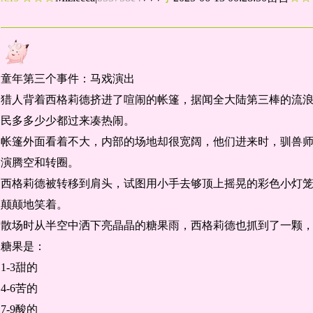
童年第三个事件：马戏演出
猎人背着西格莉德挤进了喧闹的帐篷，据闻全大陆第三棒的流
民多多少少都过来凑热闹。
帐篷外面看着不大，内部的场地却很宽阔，他们进来时，驯兽
演腾空和转圈。
西格莉德被转移到肩头，试图用小手去够顶上摇晃的彩色小灯
颠颠地笑着。
散场时从半空中洒下亮晶晶的糖果雨，西格莉德也抓到了一颗
糖果是：
1-3甜的
4-6苦的
7-9酸的