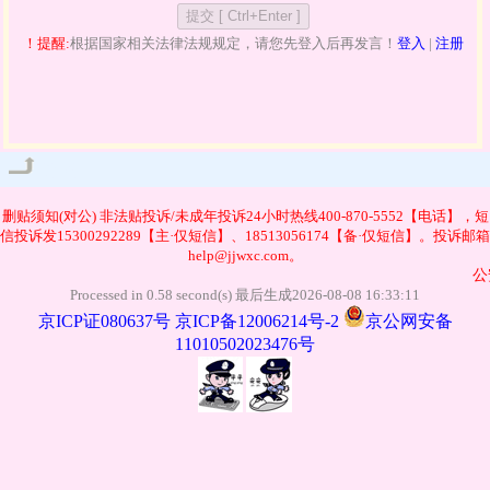
！提醒:
根据国家相关法律法规规定，请您先登入后再发言！
登入
|
注册
管理
删贴须知(对公)
非法贴投诉/未成年投诉24小时热线400-870-5552【电话】，短
信投诉发15300292289【主·仅短信】、18513056174【备·仅短信】。投诉邮箱
help@jjwxc.com。
公安部
Processed in 0.58 second(s) 最后生成2026-08-08 16:33:11
京ICP证080637号
京ICP备12006214号-2
京公网安备
11010502023476号