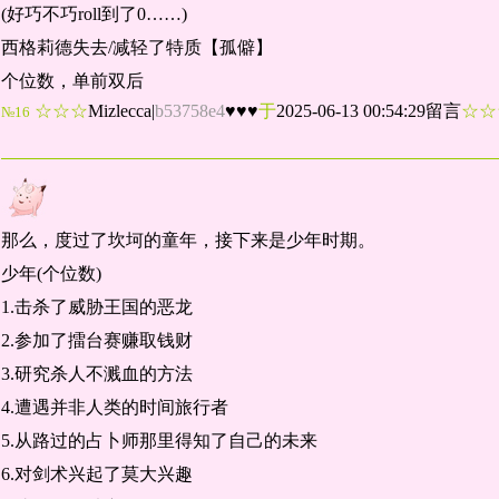
(好巧不巧roll到了0……)
西格莉德失去/减轻了特质【孤僻】
个位数，单前双后
☆☆☆
Mizlecca
|
b53758e4
♥♥♥
于
2025-06-13 00:54:29留言
☆
№16
那么，度过了坎坷的童年，接下来是少年时期。
少年(个位数)
1.击杀了威胁王国的恶龙
2.参加了擂台赛赚取钱财
3.研究杀人不溅血的方法
4.遭遇并非人类的时间旅行者
5.从路过的占卜师那里得知了自己的未来
6.对剑术兴起了莫大兴趣