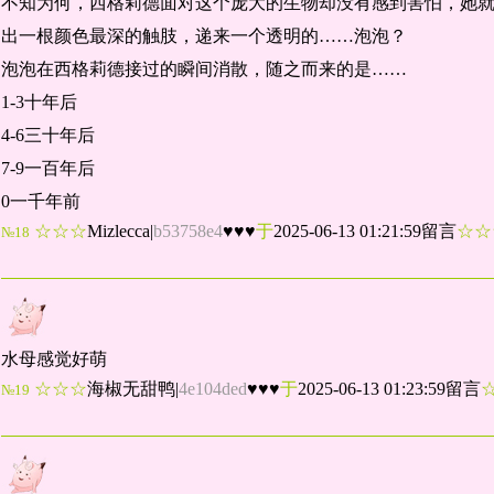
不知为何，西格莉德面对这个庞大的生物却没有感到害怕，她
出一根颜色最深的触肢，递来一个透明的……泡泡？
泡泡在西格莉德接过的瞬间消散，随之而来的是……
1-3十年后
4-6三十年后
7-9一百年后
0一千年前
☆☆☆
Mizlecca
|
b53758e4
♥♥♥
于
2025-06-13 01:21:59留言
☆
№18
水母感觉好萌
☆☆☆
海椒无甜鸭
|
4e104ded
♥♥♥
于
2025-06-13 01:23:59留言
№19