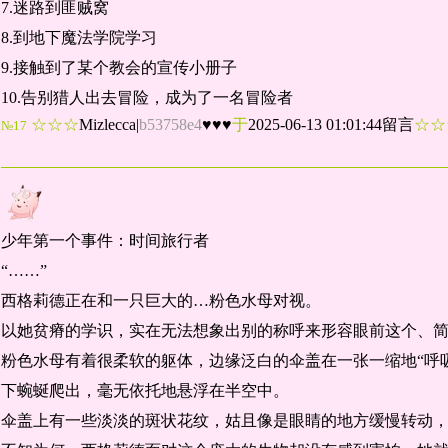
7.迷路到匪贼窝
8.到地下魔法学院学习
9.接触到了某个教会的宣传小册子
10.告别猎人出去冒险，成为了一名冒险者
☆☆☆
Mizlecca
|
b53758e4
♥♥♥
于
2025-06-13 01:01:44留言
☆
№17
少年第一个事件：时间旅行者
“……”
西格莉德正在和一只巨大的…粉色水母对视。
以她贫瘠的学识，实在无法想象出别的称呼来形容眼前这个、
粉色水母有着很柔软的躯体，边缘泛白的伞盖在一张一缩地“呼
下蜿蜒爬出，毫无依托地悬浮在半空中。
伞盖上有一些淡淡的斑状花纹，姑且像是眼睛的地方缓慢转动