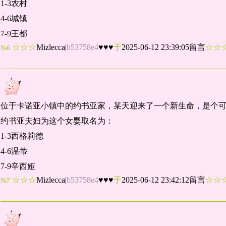
1-3农村
4-6城镇
7-9王都
☆☆☆
Mizlecca
|
b53758e4
♥♥♥
于
2025-06-12 23:39:05留言
☆
№6
位于卡诺亚小镇中的约书亚家，某天迎来了一个新生命，是个
约书亚夫妇为这个女婴取名为：
1-3西格莉德
4-6温蒂
7-9辛西娅
☆☆☆
Mizlecca
|
b53758e4
♥♥♥
于
2025-06-12 23:42:12留言
☆
№7