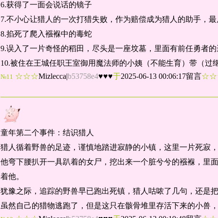
6.获得了一面会说话的镜子
7.不小心让猎人的一次打猎失败，作为赔偿成为猎人的助手，
8.掐死了爬入襁褓中的毒蛇
9.误入了一片奇怪的稻田，尽头是一座坟墓，里面有前任勇者的
10.被住在王城任职王室御用魔法师的小姨（不能生育）带（过
☆☆☆
Mizlecca
|
b53758e4
♥♥♥
于
2025-06-13 00:06:17留言
☆
№11
童年第二个事件：结识猎人
猎人循着野兽的足迹，谨慎地踏进寂静的小镇，这里一片死寂
他弯下腰扒开一具趴着的女尸，挖出来一个脏兮兮的襁褓，里
着他。
犹豫之际，追踪的野兽早已跑出死镇，猎人咕哝了几句，还是
虽然自己的猎物逃跑了，但是这只在骸骨堆里存活下来的小兽