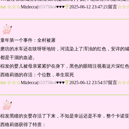
☆☆☆
Mizlecca
|
b53758e4
♥♥♥
于
2025-06-12 23:47:21留言
☆
№8
童年第一个事件：全村被屠
磨坊的水车还在吱呀呀地转，河流染上了浑浊的红色，安详的
都是干涸的血迹。
棕发的婴儿被母亲紧紧护在身下，黑色的眼睛注视着这片深红
西格莉德的存活：个位数，单生双死
☆☆☆
Mizlecca
|
b53758e4
♥♥♥
于
2025-06-12 23:54:57留言
☆
№9
棕发黑瞳的女婴存活了下来，不知是幸运还是不幸，整个卡诺
西格莉德获得了特质：