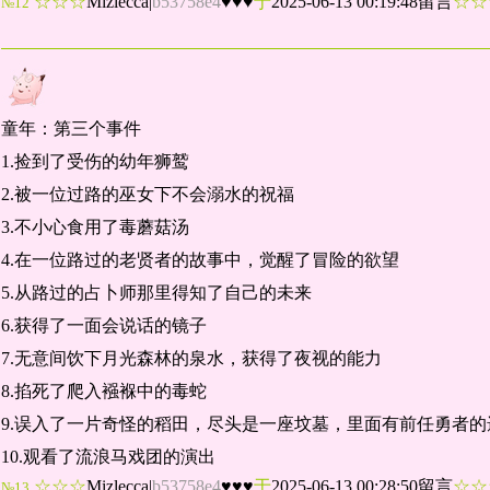
☆☆☆
Mizlecca
|
b53758e4
♥♥♥
于
2025-06-13 00:19:48留言
☆
№12
童年：第三个事件
1.捡到了受伤的幼年狮鹫
2.被一位过路的巫女下不会溺水的祝福
3.不小心食用了毒蘑菇汤
4.在一位路过的老贤者的故事中，觉醒了冒险的欲望
5.从路过的占卜师那里得知了自己的未来
6.获得了一面会说话的镜子
7.无意间饮下月光森林的泉水，获得了夜视的能力
8.掐死了爬入襁褓中的毒蛇
9.误入了一片奇怪的稻田，尽头是一座坟墓，里面有前任勇者的
10.观看了流浪马戏团的演出
☆☆☆
Mizlecca
|
b53758e4
♥♥♥
于
2025-06-13 00:28:50留言
☆
№13