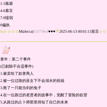
1-3孤僻
4-6寡言
7-9懦弱
0偏执
☆☆☆
Mizlecca
|
b53758e4
♥♥♥
于
2025-06-13 00:01:11留言
☆
№10
童年：第二个事件
(已剔除不合适事件)
1.被卖给了奴隶商人
2.被一位过路的巫女下不会溺水的祝福
3.救了一只能当剑的兔子
4.在一位路过的老贤者的故事中，觉醒了冒险的欲望
5.从路过的占卜师那里得知了自己的未来