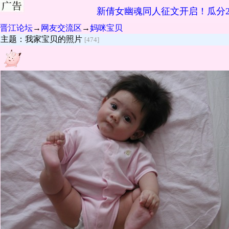
新倩女幽魂同人征文开启！瓜分2
晋江论坛
→
网友交流区
→
妈咪宝贝
主题：我家宝贝的照片
[474]