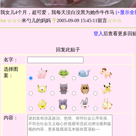
我女儿4个月，超可爱，我每天没白没黑为她作牛作马
[+显示全
☆☆☆
米勺儿的妈妈
于
2005-09-09 15:45:11留言
☆☆☆
№0
登入
后查看更多回
回复此贴子
名字：
选择图
案：
内容：