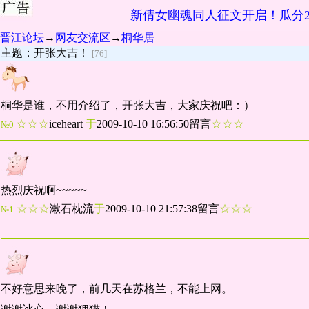
新倩女幽魂同人征文开启！瓜分2
晋江论坛
→
网友交流区
→
桐华居
主题：开张大吉！
[76]
桐华是谁，不用介绍了，开张大吉，大家庆祝吧：）
☆☆☆
iceheart
于
2009-10-10 16:56:50留言
☆☆☆
№0
热烈庆祝啊~~~~~
☆☆☆
漱石枕流
于
2009-10-10 21:57:38留言
☆☆☆
№1
不好意思来晚了，前几天在苏格兰，不能上网。