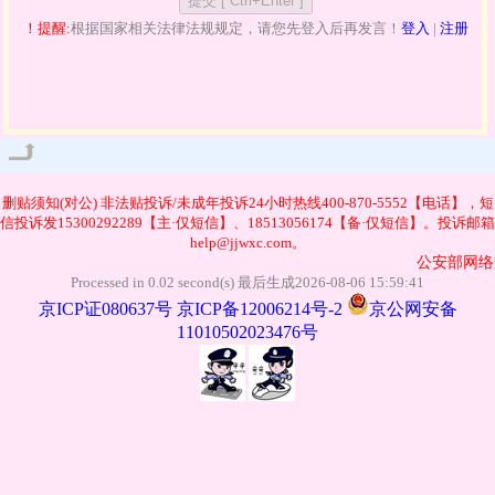
！提醒:
根据国家相关法律法规规定，请您先登入后再发言！
登入
|
注册
管理
删贴须知(对公)
非法贴投诉/未成年投诉24小时热线400-870-5552【电话】，短
信投诉发15300292289【主·仅短信】、18513056174【备·仅短信】。投诉邮箱
help@jjwxc.com。
公安部网络违
Processed in 0.02 second(s) 最后生成2026-08-06 15:59:41
京ICP证080637号
京ICP备12006214号-2
京公网安备
11010502023476号