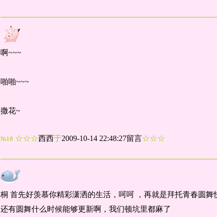
啊~~~
啪啪~~~
撒花~
☆☆☆
西西
于
2009-10-14 22:48:27留言
☆☆☆
№18
桐 首先好羡慕你精彩潇洒的生活，呵呵 ，再就是拜托青春圆舞
还有圆舞什么时候能够更新啊，我们顿坑里都麻了