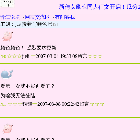
新倩女幽魂同人征文开启！瓜分2
晋江论坛
→
网友交流区
→
有间客栈
主题：jas 接着写颜色吧
[9]
颜色颜色！ 强烈要求更新！！！
☆☆☆
jieli
于
2007-03-04 19:33:09留言
☆☆☆
№0
看第一次就不能再看了？
为啥我无法登陆
☆☆☆
猕猫
于
2007-03-08 00:22:42留言
☆☆☆
№1