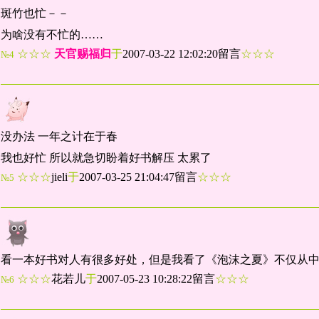
斑竹也忙－－
为啥没有不忙的……
☆☆☆
天官赐福归
于
2007-03-22 12:02:20留言
☆☆☆
№4
没办法 一年之计在于春
我也好忙 所以就急切盼着好书解压 太累了
☆☆☆
jieli
于
2007-03-25 21:04:47留言
☆☆☆
№5
看一本好书对人有很多好处，但是我看了《泡沫之夏》不仅从
☆☆☆
花若儿
于
2007-05-23 10:28:22留言
☆☆☆
№6