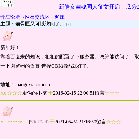
新倩女幽魂同人征文开启！瓜分2
晋江论坛
→
网友交流区
→
柳庄
主题：猫骨匣又可以访问了。
[2]
新年好！
靠着百度来的知识，粗粗的配置了下服务器。总算能访问了，
一下浏览器的设置 选择GBK编码就好了。
地址：maoguxia.com.cn
☆☆☆
虚伪的小孩
于
2016-02-15 22:00:51留言
☆☆☆
№0
☆☆☆
= =
|
59c79d42
于
2021-05-24 21:16:59留言
☆☆☆
№1