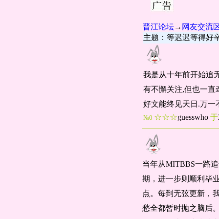
晋江论坛
→
网友交流
主题：等迟迟等得好
我是从十年前开始追无
有不懈关注,但也一直
好文能终见天日.万一
☆☆☆
guesswho
于
№0
当年从MITBBS一路
期，进一步则顺利毕
点。每到无弦更新，
愁全都暂时抛之脑后