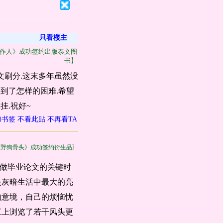
只看楼主
作人》成功签约出版泰文图
书】
文刷分.这末多年虽然没
到了怎样的困难.希望
挂.祝好~
加书签
不看此贴
不再看TA
《野狗骨头》成功签约衍生品〗
是我做毕业论文的关键时
是灰暗生活中最大的亮
的意境，自己的烦恼忧
江上浏览了若干风头更