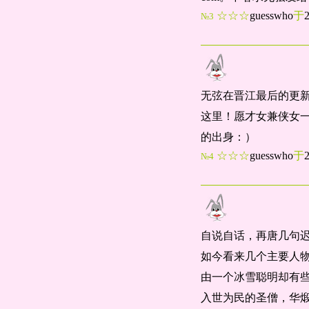
☆☆☆
guesswho
于
№3
无弦在晋江最后的更新
这里！愿才女兼侠女
的出身：）
☆☆☆
guesswho
于
№4
自说自话，再唐几句
如今看来几个主要人
由一个冰雪聪明却有
入世为民的圣僧，华