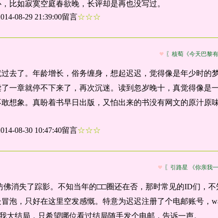
心，比如寂寞空庭春欲晚，长评却是再也没写过。
2014-08-29 21:39:00留言
☆☆☆
〖核萄《今天巴黎
就过去了。年龄增长，俗务缠身，想起迟迟，觉得像是年少时的
读了一章就停不下来了，再次沉迷。读到忽岁晚十，真觉得像是
不敢想象。真盼着书早日出版，又怕出来的书没有网文的原汁原
2014-08-30 10:47:40留言
☆☆☆
〖引路星 《你亲我
仿佛消失了踪影。不知当年的□□圈还在否，那时常见的ID们，
只好在这里空发感慨。特意为迟迟注册了个电邮账号，waitforchichi
给我大结局，只希望哪位看过结局随手发个电邮，告诉一声。