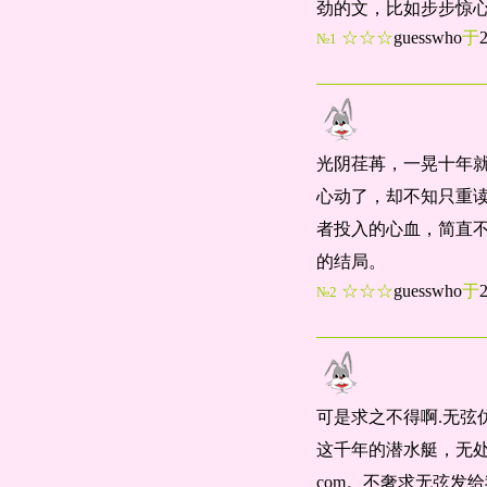
劲的文，比如步步惊
☆☆☆
guesswho
于
№1
光阴荏苒，一晃十年
心动了，却不知只重
者投入的心血，简直
的结局。
☆☆☆
guesswho
于
№2
可是求之不得啊.无弦
这千年的潜水艇，无处冒泡，
com。不奢求无弦发