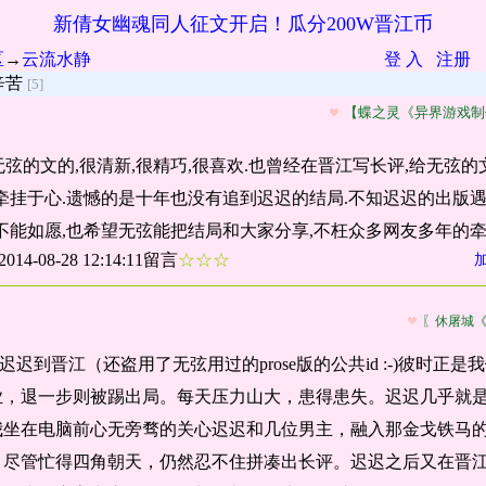
新倩女幽魂同人征文开启！瓜分200W晋江币
区
→
云流水静
登 入
注册
辛苦
[5]
【蝶之灵《异界游戏制
弦的文的,很清新,很精巧,很喜欢.也曾经在晋江写长评,给无弦的
牵挂于心.遗憾的是十年也没有追到迟迟的结局.不知迟迟的出版遇
不能如愿,也希望无弦能把结局和大家分享,不枉众多网友多年的牵
2014-08-28 12:14:11留言
☆☆☆
〖休屠城
追迟迟到晋江（还盗用了无弦用过的prose版的公共id :-)彼时正
业，退一步则被踢出局。每天压力山大，患得患失。迟迟几乎就
我坐在电脑前心无旁骛的关心迟迟和几位男主，融入那金戈铁马
。尽管忙得四角朝天，仍然忍不住拼凑出长评。迟迟之后又在晋