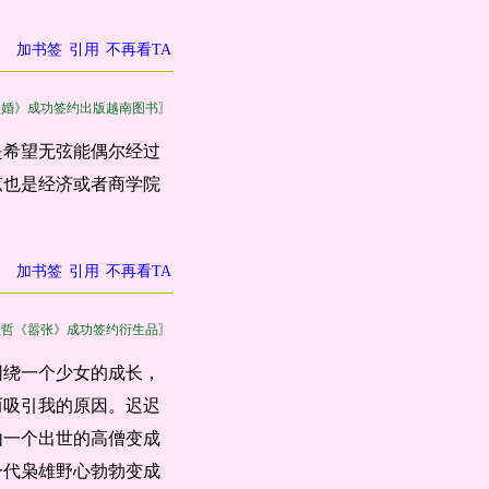
加书签
引用
不再看TA
失婚》成功签约出版越南图书〗
是希望无弦能偶尔经过
弦也是经济或者商学院
加书签
引用
不再看TA
巫哲《嚣张》成功签约衍生品〗
围绕一个少女的成长，
而吸引我的原因。迟迟
由一个出世的高僧变成
一代枭雄野心勃勃变成