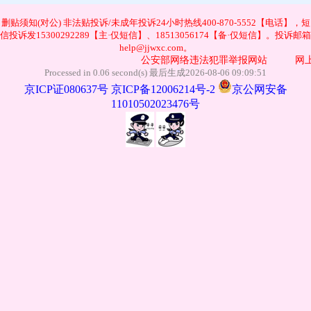
删贴须知(对公)
非法贴投诉/未成年投诉24小时热线400-870-5552【电话】，短
信投诉发15300292289【主·仅短信】、18513056174【备·仅短信】。投诉邮箱
help@jjwxc.com。
公安部网络违法犯罪举报网站
网上
Processed in 0.06 second(s) 最后生成2026-08-06 09:09:51
京ICP证080637号
京ICP备12006214号-2
京公网安备
11010502023476号