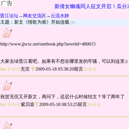
新倩女幽魂同人征文开启！瓜分2
晋江论坛
→
网友交流区
→
云流水静
主题：新文《情歌为谁》开始连载
[4]
http://www.jjwxc.net/onebook.php?novelid=480015
大家去绿晋江看吧。如果有不想在哪里发的牢骚，可以到这里:)
☆☆☆
无弦
于
2009-05-18 05:38:20留言
☆☆☆
№0
祝贺无弦又开新文，再问下，迟迟什么时候结文？等了两年了
☆☆☆
紫贝齿
于
2009-05-18 08:53:25留言
☆☆☆
№1