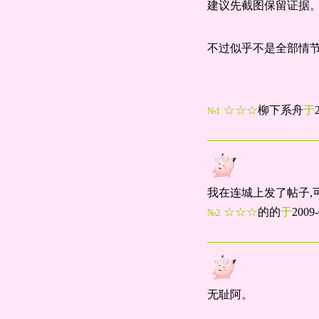
建议先截图保留证据
不过似乎不是全部情
☆☆☆
柳下系舟
于
№1
我在连城上发了帖子,
☆☆☆
的的
于
2009
№2
无耻阿。