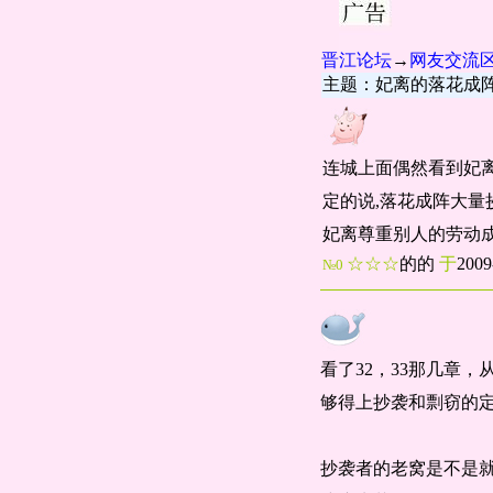
晋江论坛
→
网友交流
主题：妃离的落花成
连城上面偶然看到妃离
定的说,落花成阵大量抄
妃离尊重别人的劳动成
☆☆☆
的的
于
2009
№0
看了32，33那几章
够得上抄袭和剽窃的
抄袭者的老窝是不是