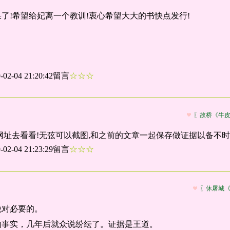
了!希望给妃离一个教训!衷心希望大大的书快点发行!
9-02-04 21:20:42留言
☆☆☆
〖故桥《牛
网址去看看!无弦可以截图,和之前的文章一起保存做证据以备不
9-02-04 21:23:29留言
☆☆☆
〖休屠城
绝对必要的。
的事实，几年后就众说纷纭了。证据是王道。