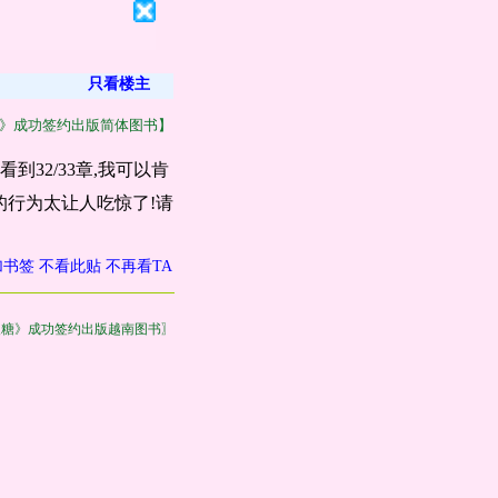
只看楼主
》成功签约出版简体图书】
32/33章,我可以肯
样的行为太让人吃惊了!请
加书签
不看此贴
不再看TA
皮糖》成功签约出版越南图书〗