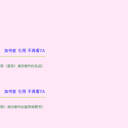
加书签
引用
不再看TA
巫哲《嚣张》成功签约衍生品〗
加书签
引用
不再看TA
有雨》成功签约出版简体图书〗