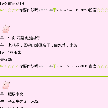
晚饭前运动1H
☆☆☆
你要作妖吗
|
efadc14a
于
2025-09-29 19:38:53留言
☆☆
№10
早：牛肉 花菜 红油抄手
午：老鸭汤，回锅肉炒豆腐干，白水菜，米饭
晚：1根玉米
未运动
☆☆☆
你要作妖吗
|
efadc14a
于
2025-09-30 22:08:01留言
☆☆
№11
早：肥肠米块
午：番茄牛肉汤，米饭