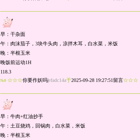
早：干杂面
午：肉沫茄子，3块牛头肉，凉拌木耳，白水菜，米饭
晚：半根玉米
晚饭前运动1H
118.3
☆☆☆
你要作妖吗
|
efadc14a
于
2025-09-28 19:27:51留言
☆☆
№9
早：牛肉+红油抄手
午：土豆烧鸡，回锅肉，白水菜，米饭
晚：半根玉米