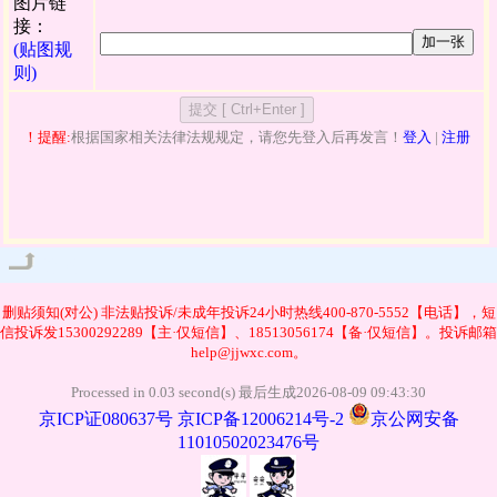
图片链
接：
加一张
(贴图规
则)
！提醒:
根据国家相关法律法规规定，请您先登入后再发言！
登入
|
注册
管理
删贴须知(对公)
非法贴投诉/未成年投诉24小时热线400-870-5552【电话】，短
信投诉发15300292289【主·仅短信】、18513056174【备·仅短信】。投诉邮箱
help@jjwxc.com。
Processed in 0.03 second(s) 最后生成2026-08-09 09:43:30
京ICP证080637号
京ICP备12006214号-2
京公网安备
11010502023476号