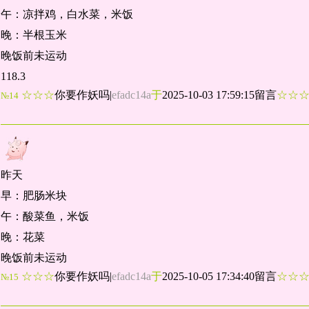
午：凉拌鸡，白水菜，米饭
晚：半根玉米
晚饭前未运动
118.3
☆☆☆
你要作妖吗
|
efadc14a
于
2025-10-03 17:59:15留言
☆☆
№14
昨天
早：肥肠米块
午：酸菜鱼，米饭
晚：花菜
晚饭前未运动
☆☆☆
你要作妖吗
|
efadc14a
于
2025-10-05 17:34:40留言
☆☆
№15