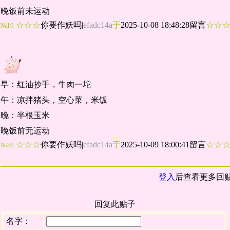
晚饭前未运动
☆☆☆
你要作妖吗
|
efadc14a
于
2025-10-08 18:48:28留言
☆☆
№19
早：红油抄手，牛肉一坨
午：凉拌猪头，空心菜，米饭
晚：半根玉米
晚饭前无运动
☆☆☆
你要作妖吗
|
efadc14a
于
2025-10-09 18:00:41留言
☆☆
№20
登入
后查看更多回
回复此贴子
名字：