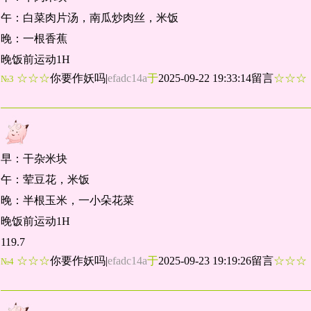
午：白菜肉片汤，南瓜炒肉丝，米饭
晚：一根香蕉
晚饭前运动1H
☆☆☆
你要作妖吗
|
efadc14a
于
2025-09-22 19:33:14留言
☆☆
№3
早：干杂米块
午：荤豆花，米饭
晚：半根玉米，一小朵花菜
晚饭前运动1H
119.7
☆☆☆
你要作妖吗
|
efadc14a
于
2025-09-23 19:19:26留言
☆☆
№4