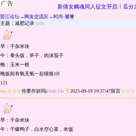
新倩女幽魂同人征文开启！瓜分2
晋江论坛
→
网友交流区
→
时尚·饕餮
主题：减肥记录
[199]
早：干杂米块
午：拳头饭，笋子，肉沫茄子
晚：玉米一根
晚饭前有氧无氧一起锻炼1H
121
☆☆☆
你要作妖吗
|
efadc14a
于
2025-09-19 19:37:47留言
☆☆
№0
早：干杂米块
午：干爆鸭子，白水空心菜，米饭