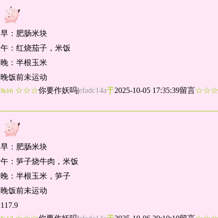
早：肥肠米块
午：红烧茄子，米饭
晚：半根玉米
晚饭前未运动
☆☆☆
你要作妖吗
|
efadc14a
于
2025-10-05 17:35:39留言
☆☆
№16
早：肥肠米块
午：笋子烧牛肉，米饭
晚：半根玉米，笋子
晚饭前未运动
117.9