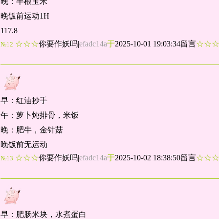
晚：半根玉米
晚饭前运动1H
117.8
☆☆☆
你要作妖吗
|
efadc14a
于
2025-10-01 19:03:34留言
☆☆
№12
早：红油抄手
午：萝卜炖排骨，米饭
晚：肥牛，金针菇
晚饭前无运动
☆☆☆
你要作妖吗
|
efadc14a
于
2025-10-02 18:38:50留言
☆☆
№13
早：肥肠米块，水煮蛋白