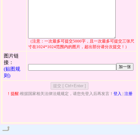
（注意：一次最多可提交5000字，且一次最多可提交三张尺
寸在1024*1024范围内的图片，超出部分请分次提交！）
图片链
接：
加一张
(贴图规
则)
！提醒:
根据国家相关法律法规规定，请您先登入后再发言！
登入
|
注册
管理