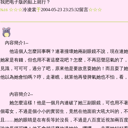
我把电子版的贴上就行？
☆☆☆
冷凌裳
于
2004-05-23 23:25:32留言
☆☆☆
№16
內容簡介1--
他這個人怎麼回事啊？連著撞壞她兩副眼鏡不說，現在連她
她家是有錢，但也用不著這麼花吧？怎麼，不再惡聲惡氣的了
見識，可可可，過分了吧，原來他是要故意耍她的！而且耍了
他以為她會怕嗎？哼，走著瞧，就算他再發脾氣她也不怕，看
內容簡介2--
她怎麼這樣！他是一個月內連破了她三副眼鏡，可也用不著
個霉女，不過是個小小的實習生，竟然在他面前大吼大叫的，
且……她的眼睛是在有長等於沒長，不過是八百度近視加兩百