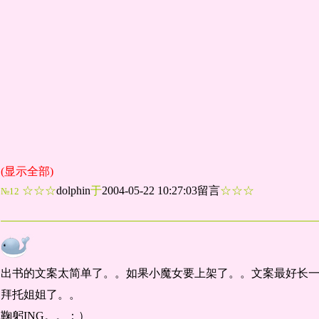
(显示全部)
☆☆☆
dolphin
于
2004-05-22 10:27:03留言
☆☆☆
№12
《盲目爱情》的文案。。晋江的书库里要用。。^^
出书的文案太简单了。。如果小魔女要上架了。。文案最好长
拜托姐姐了。。
鞠躬ING。。：）