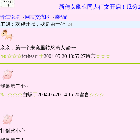
新倩女幽魂同人征文开启！瓜分2
晋江论坛
→
网友交流区
→
裳*品
主题：欢迎开张，我是第一^^
[24]
亲亲，第一个来窝里转悠滴人留~~
☆☆☆
iceheart
于
2004-05-20 13:55:27留言
☆☆☆
№0
我是第二个~
☆☆☆
白螺
于
2004-05-20 14:15:20留言
☆☆☆
№1
打倒冰小心