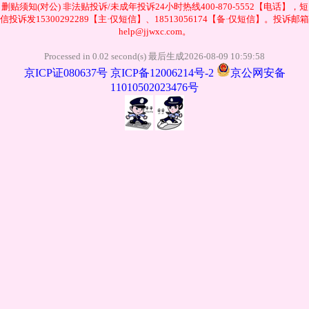
删贴须知(对公)
非法贴投诉/未成年投诉24小时热线400-870-5552【电话】，短
信投诉发15300292289【主·仅短信】、18513056174【备·仅短信】。投诉邮箱
help@jjwxc.com。
公
Processed in 0.02 second(s) 最后生成2026-08-09 10:59:58
京ICP证080637号
京ICP备12006214号-2
京公网安备
11010502023476号