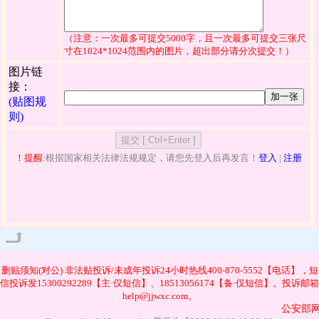
（注意：一次最多可提交5000字，且一次最多可提交三张尺
寸在1024*1024范围内的图片，超出部分请分次提交！）
图片链
接：
加一张
(贴图规
则)
！提醒:
根据国家相关法律法规规定，请您先登入后再发言！
登入
|
注册
管理
删贴须知(对公)
非法贴投诉/未成年投诉24小时热线400-870-5552【电话】，短
信投诉发15300292289【主·仅短信】、18513056174【备·仅短信】。投诉邮箱
help@jjwxc.com。
公安部网