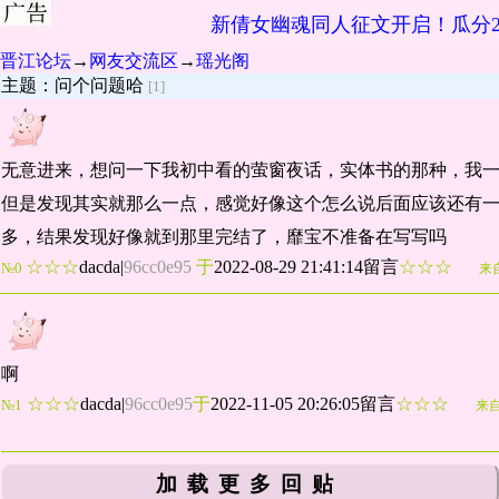
新倩女幽魂同人征文开启！瓜分2
晋江论坛
→
网友交流区
→
瑶光阁
主题：问个问题哈
[1]
无意进来，想问一下我初中看的萤窗夜话，实体书的那种，我
但是发现其实就那么一点，感觉好像这个怎么说后面应该还有
多，结果发现好像就到那里完结了，靡宝不准备在写写吗
☆☆☆
dacda
|
96cc0e95
于
2022-08-29 21:41:14留言
☆☆☆
№0
来
啊
☆☆☆
dacda
|
96cc0e95
于
2022-11-05 20:26:05留言
☆☆☆
№1
来
加载更多回贴