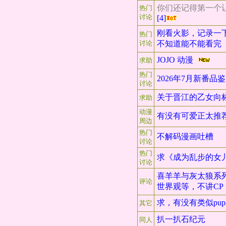
你们还记得第一个
热门
讨论
[4]
刚看火影，记录一
热门
讨论
不知道能不能看完
JOJO 动漫
求助
热门
2026年7月新番
讨论
关于晋江的乙女向
求助
动漫
有没有可爱正太推
周边
热门
不解码漫画吐槽
讨论
热门
求《成为乱步的女
讨论
喜羊羊与灰太狼系列
评论
世界观等，不讲C
求，有没有类似pu
其它
扒一扒石纪元
同人