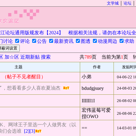
｜
文学城
论坛
论坛通用版规发布【2024】
根据相关法规，请勿在本论坛全版
门讨论
评论
公告
最新资讯
图透
动漫周边
求助
屏蔽词设置
区
加☆区
近期新贴
搜索
共
789
页 当前为第
1
页 
主题
作者
发贴时
！（帖子不见者醒目）
小弟
04-06-22 1
了，想看看多少人喜欢夏油杰
bdudgjsuey
24-08-03 2
IIIIII1I
26-08-02 0
宏伟蓝莓可爱
26-08-06 2
捏OWO
e、K、网球王子里选一个人做男友（以
==
14-03-01 0
娘们会选谁
[2]
[3]