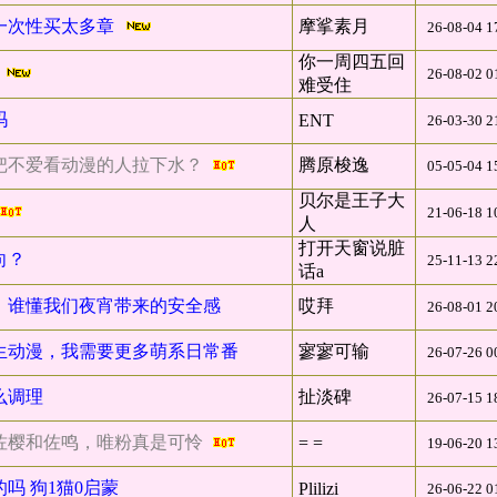
一次性买太多章
摩挲素月
26-08-04 1
你一周四五回
们
26-08-02 0
难受住
吗
ENT
26-03-30 2
把不爱看动漫的人拉下水？
腾原梭逸
05-05-04 1
贝尔是王子大
21-06-18 1
人
打开天窗说脏
向？
25-11-13 2
话a
，谁懂我们夜宵带来的安全感
哎拜
26-08-01 2
生动漫，我需要更多萌系日常番
寥寥可输
26-07-26 0
么调理
扯淡碑
26-07-15 1
佐樱和佐鸣，唯粉真是可怜
= =
19-06-20 1
吗 狗1猫0启蒙
Plilizi
26-06-22 0