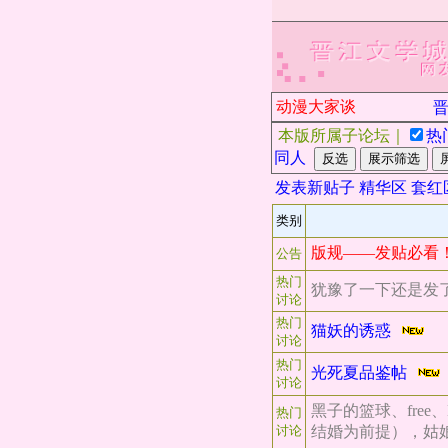
动漫大家谈
晋江
本版所属子论坛｜
热
同人
发表新贴子
精华区
套红
类别
版规——发贴必看
公告
热门
犹豫了一下还是发
讨论
热门
猫妖的诱惑
讨论
热门
光死夏品鉴帖
讨论
黑子的篮球、fre
热门
讨论
结婚为前提），姑