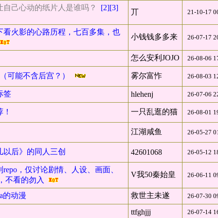
让自己心动的纸片人是谁吗？
[2]
[3]
丌
21-10-17 0
下看火影的心路历程，七百多集，也
小钱钱多多来
26-07-17 2
怎么安利JOJO
26-08-06 1
品鉴（可能不含后宫？）
雾尔富怍
26-08-03 1
标签
hlehenj
26-07-06 2
荐！
一只乱逛的猫
26-08-01 1
江湖咸鱼
26-05-27 0
儿以后》的同人三创
42601068
26-05-12 1
repo，仅讨论剧情、人设、画面、
V我50秦始皇
26-06-11 0
P，不看的勿入
pa的动漫
救世主未遂
26-07-30 0
ttfghjjj
26-07-14 1