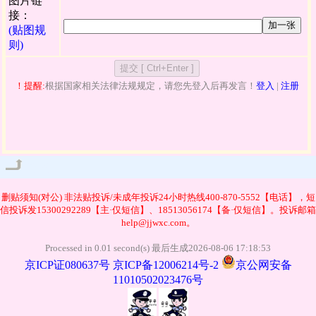
图片链
接：
加一张
(贴图规
则)
！提醒:
根据国家相关法律法规规定，请您先登入后再发言！
登入
|
注册
管理
删贴须知(对公)
非法贴投诉/未成年投诉24小时热线400-870-5552【电话】，短
信投诉发15300292289【主·仅短信】、18513056174【备·仅短信】。投诉邮箱
help@jjwxc.com。
Processed in 0.01 second(s) 最后生成2026-08-06 17:18:53
京ICP证080637号
京ICP备12006214号-2
京公网安备
11010502023476号