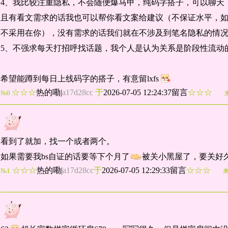
4、我比较注重隐私，不会随便爆马甲，纯码字搭子，可以聊天
且有看文需求的话我也可以帮你看文案给建议（不保证水平，
不采用在你），没有需求的话我们就在不涉及到笔名隐私的情
5、不强求每天打招呼找话题，我个人是认为关系是阶段性流动
希望能蹲到每日上线码字的搭子，有意留lxfs
☆☆☆
热的嘞
|
a17d28cc
于
2026-07-05 12:24:37留言
☆☆☆
№0
看到了就加，找一个或者两个。
如果需要我bs自证的话要等下个月了
被关小黑屋了，要关好
☆☆☆
热的嘞
|
a17d28cc
于
2026-07-05 12:29:33留言
☆☆☆
№1