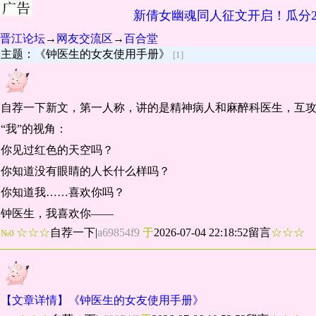
新倩女幽魂同人征文开启！瓜分2
晋江论坛
→
网友交流区
→
百合堂
主题：《钟医生的女友使用手册》
[1]
自荐一下新文，第一人称，讲的是精神病人和麻醉科医生，互攻
“我”的视角：
你见过红色的天空吗？
你知道没有眼睛的人长什么样吗？
你知道我……喜欢你吗？
钟医生，我喜欢你——
☆☆☆
自荐一下
|
a69854f9
于
2026-07-04 22:18:52留言
☆☆☆
№0
【文章详情】《钟医生的女友使用手册》