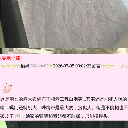
(显示全部)
☆☆☆
榆婵
|
59d4be07
于
2026-07-05 09:02:23留言
☆☆☆
№1
来自
这是朋友的老大布偶布丁和老二乳白泡芙...其实还是能和人玩
噜，嗓门还特别大，呼噜声是最大的，挺黏人。但是不能抱也
破皮了
，她家的猫我和我姐都不敢抓，只能摸摸头。