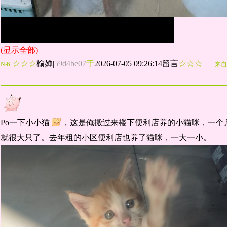
(显示全部)
☆☆☆
榆婵
|
59d4be07
于
2026-07-05 09:26:14留言
☆☆☆
№6
来自
Po一下小小猫
，这是俺搬过来楼下便利店养的小猫咪，一个
就很大只了。去年租的小区便利店也养了猫咪，一大一小。