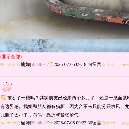
(显示全部)
☆☆☆
榆婵
|
59d4be07
于
2026-07-05 09:18:49留言
☆☆☆
№4
来自
被吞了一楼吗？其实朋友已经来两个多月了，还是一见面就
有边界感。我姐和朋友都有猫柜，因为合不来只能分开放风。
九胆子太小了，布偶一靠近就紧张哈气。
☆☆☆
榆婵
|
59d4be07
于
2026-07-05 09:23:30留言
☆☆☆
№5
来自