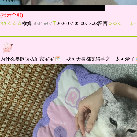
(显示全部)
☆☆☆
榆婵
|
59d4be07
于
2026-07-05 09:13:23留言
☆☆☆
№3
来自
为什么要欺负我们家宝宝
，我每天看都觉得萌之，太可爱了