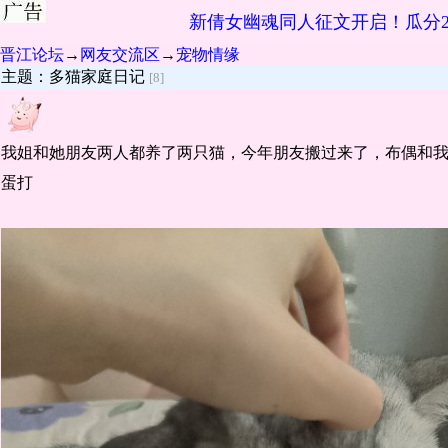
新倩女幽魂同人征文开启！瓜分2
晋江论坛
→
网友交流区
→
宠物情缘
主题：多猫家庭日记
[8]
我姐和她朋友两人都养了两只猫，今年朋友搬过来了，布偶和
蛋打