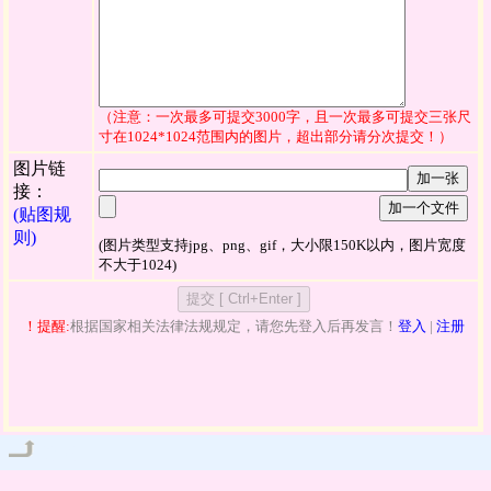
（注意：一次最多可提交3000字，且一次最多可提交三张尺
寸在1024*1024范围内的图片，超出部分请分次提交！）
图片链
加一张
接：
加一个文件
(贴图规
则)
(图片类型支持jpg、png、gif，大小限150K以内，图片宽度
不大于1024)
！提醒:
根据国家相关法律法规规定，请您先登入后再发言！
登入
|
注册
管理