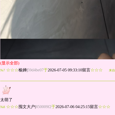
(显示全部)
☆☆☆
榆婵
|
59d4be07
于
2026-07-05 09:33:10留言
☆☆☆
№7
来自
太萌了
☆☆☆
囤文大户
|
850009f2
于
2026-07-06 04:25:15留言
☆☆☆
№8