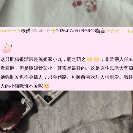
☆☆☆
榆婵
|
59d4be07
于
2026-07-05 08:56:28留言
☆☆☆
№0
来
这只肥猫银渐层是俺姐家小九，萌之萌之
，非常亲人任r
看着胖，但是腿短骨架小，其实是最轻的。这是原住民老大葡
她强制爱也不会抓人，只会跑路。刚睡醒喜欢对人强制爱。我
人的小猫咪谁不爱呢