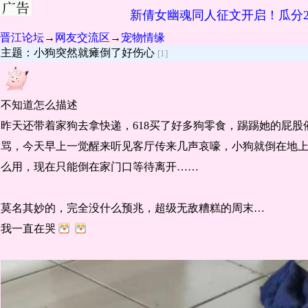
新倩女幽魂同人征文开启！瓜分2
晋江论坛
→
网友交流区
→
宠物情缘
主题：小狗突然就瘫倒了好伤心
[1]
不知道怎么描述
昨天还带着家狗去拿快递，618买了好多狗零食，踢踢她的屁
骂，今天早上一觉醒来听见客厅传来几声哀嚎，小狗就倒在地
么用，现在只能倒在家门口等待离开……
莫名其妙的，完全没什么预兆，超级无敌糟糕的周末…
我一直在哭