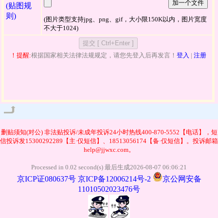
加一个文件
(贴图规
则)
(图片类型支持jpg、png、gif，大小限150K以内，图片宽度
不大于1024)
！提醒:
根据国家相关法律法规规定，请您先登入后再发言！
登入
|
注册
管理
删贴须知(对公)
非法贴投诉/未成年投诉24小时热线400-870-5552【电话】，短
信投诉发15300292289【主·仅短信】、18513056174【备·仅短信】。投诉邮箱
help@jjwxc.com。
Processed in 0.02 second(s) 最后生成2026-08-07 06:06:21
京ICP证080637号
京ICP备12006214号-2
京公网安备
11010502023476号