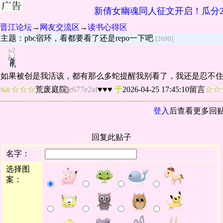
新倩女幽魂同人征文开启！瓜分2
晋江论坛
→
网友交流区
→
读书心得区
主题：pbc宿环，看都要看了还是repo一下吧
[2690]
如果被创是我活该，都有那么多蛇提醒我别看了，我还是忍不
☆☆☆
荒废庭院
|
e677e2af
♥♥♥
于
2026-04-25 17:45:10留言
☆
№0
登入
后查看更多回
回复此贴子
名字：
选择图
案：