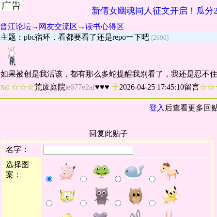
新倩女幽魂同人征文开启！瓜分2
晋江论坛
→
网友交流区
→
读书心得区
主题：pbc宿环，看都要看了还是repo一下吧
[2690]
如果被创是我活该，都有那么多蛇提醒我别看了，我还是忍不
☆☆☆
荒废庭院
|
e677e2af
♥♥♥
于
2026-04-25 17:45:10留言
☆
№0
登入
后查看更多回
回复此贴子
名字：
选择图
案：