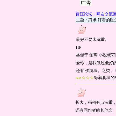
晋江论坛
→
网友交流
主题：跪求 好看的医
最好不要太沉重。
HP
类似于 笙离 小说就
爱你，是我做过最好的
还有 佛跳墙。之类 
☆☆☆
等着爬墙的
№0
长大，稍稍有点沉重
还有同作者的其他文