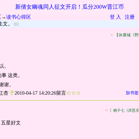
新倩女幽魂同人征文开启！瓜分200W晋江币
区
→
读书心得区
登 入
注册
生文。
[6]
【休屠城《野
可以。
事 这类。
。谢谢。
红杏
于
2010-04-17 14:20:26留言
☆☆☆
加书签
〖栖子七《厌恶
，五星好文