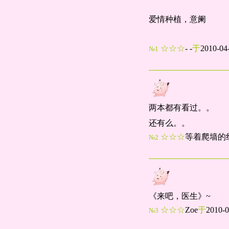
爱情种植，意阑
☆☆☆
- -
于
2010-04
№1
两本都有看过。。
还有么。。
☆☆☆
等着爬墙的
№2
《来吧，医生》~
☆☆☆
Zoe
于
2010-
№3