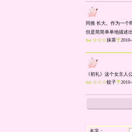
同推 长大。作为一
但是简简单单地描述
☆☆☆
抹茶
于
2010
№4
《初礼》这个女主人
☆☆☆
蚊子
于
2010
№6
名字：