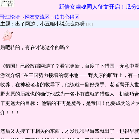
新倩女幽魂同人征文开启！瓜分2
晋江论坛
→
网友交流区
→
读书心得区
主题：出了网游，小五咱小说怎么办呀
[18]
贴吧转的，有在讨论这个的吗？
《猎国》已经改编网游了？看完更新，百度了下猎国，无意中看
游戏介绍 “在三国势力接壤的缓冲地——野火原的旷野上，有
收养，在神秘老者的教导下，他练就一副好身手。老者离开人世
野火原的历练也的确使他成为一名小有成就的猎魔人。机缘巧
了更远大的目标： 他猎的不再是魔兽，是帝国！他要成为这片
介！！！
然后又去搜了下相关的东西，才发现很早游戏就出了，也很早