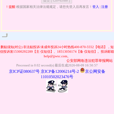
！提醒:
根据国家相关法律法规规定，请您先登入后再发言！
登入
|
注册
管理
删贴须知(对公)
非法贴投诉/未成年投诉24小时热线400-870-5552【电话】，短
信投诉发15300292289【主·仅短信】、18513056174【备·仅短信】。投诉邮箱
help@jjwxc.com。
公安部网络违法犯罪举报网站
Processed in 0.02 second(s) 最后生成2026-08-09 16:50:57
京ICP证080637号
京ICP备12006214号-2
京公网安备
11010502023476号