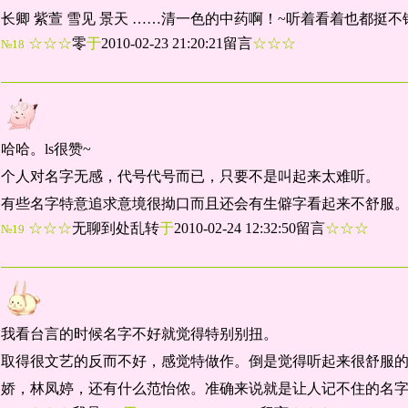
长卿 紫萱 雪见 景天 ……清一色的中药啊！~听着看着也都挺不
☆☆☆
零
于
2010-02-23 21:20:21留言
☆☆☆
№18
哈哈。ls很赞~
个人对名字无感，代号代号而已，只要不是叫起来太难听。
有些名字特意追求意境很拗口而且还会有生僻字看起来不舒服
☆☆☆
无聊到处乱转
于
2010-02-24 12:32:50留言
☆☆☆
№19
我看台言的时候名字不好就觉得特别别扭。
取得很文艺的反而不好，感觉特做作。倒是觉得听起来很舒服
娇，林凤婷，还有什么范怡侬。准确来说就是让人记不住的名字