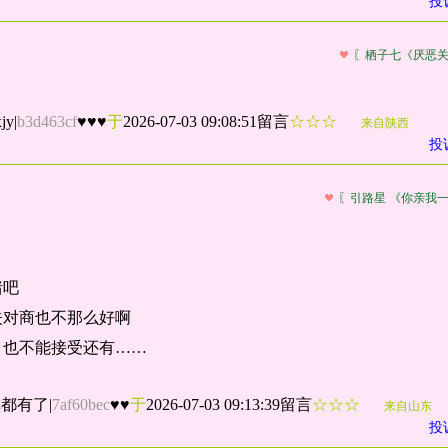
投
〖栖子七《厌恶
jy
|
b3d463cf
♥♥♥
于
2026-07-03 09:08:51留言
☆☆☆
来自陕西
投
〖引路星 《你亲我
猪吧
夫对商也不那么好啊
，也不能接受还有……
称都有了
|
7af60bec
♥♥
于
2026-07-03 09:13:39留言
☆☆☆
来自山东
投