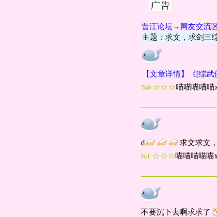
晋江论坛
→
网友交流
主题：求文，求剑三
【文章详情】《[综武
☆☆☆
喵喵喵喵喵x
№0
d
求文求文
☆☆☆
喵喵喵喵喵x
№1
不要沉下去啊求求了