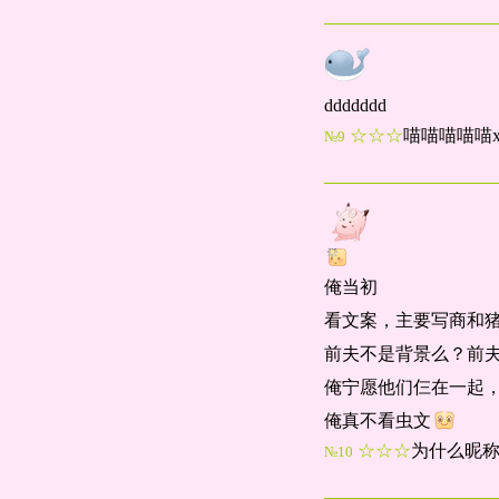
ddddddd
☆☆☆
喵喵喵喵喵x
№9
俺当初
看文案，主要写商和
前夫不是背景么？前
俺宁愿他们仨在一起
俺真不看虫文
☆☆☆
为什么昵
№10