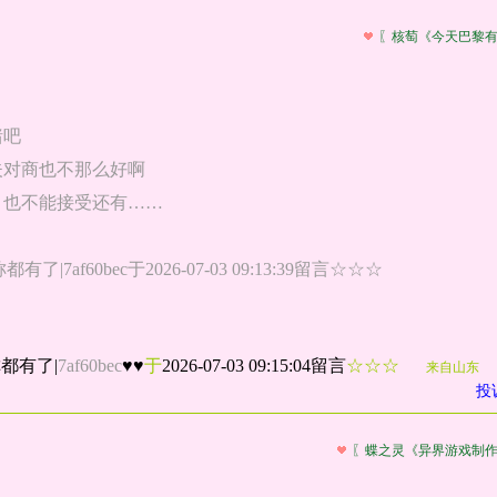
〖核萄《今天巴黎
猪吧
夫对商也不那么好啊
，也不能接受还有……
|7af60bec于2026-07-03 09:13:39留言☆☆☆
称都有了
|
7af60bec
♥♥
于
2026-07-03 09:15:04留言
☆☆☆
来自山东
投
〖蝶之灵《异界游戏制