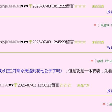
jy
|
b3d463cf
♥♥♥
于
2026-07-03 10:12:22留言
☆☆☆
来自陕西
投
〖休屠城
jy
|
b3d463cf
♥♥♥
于
2026-07-03 12:45:23留言
☆☆☆
来自陕西
投
〖故桥《牛
侠/剑三]刀哥今天追到花七公子了吗》
，但是攻是一体双魂，先
81192
♥♥
于
2026-07-03 13:56:23留言
☆☆☆
来自广东
投
〖