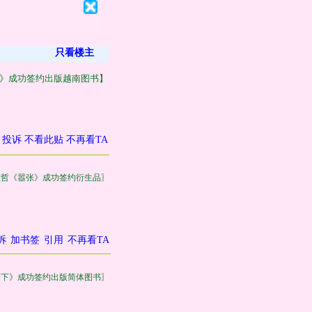
只看楼主
》成功签约出版越南图书】
投诉
不看此贴
不再看TA
巫哲《嚣张》成功签约衍生品〗
诉
加书签
引用
不再看TA
一下》成功签约出版简体图书〗