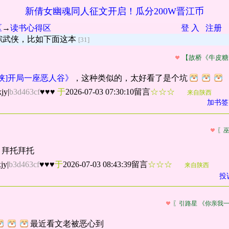
新倩女幽魂同人征文开启！瓜分200W晋江币
区
→
读书心得区
登 入
注册
综武侠，比如下面这本
[31]
【故桥《牛皮糖
侠]开局一座恶人谷》
，这种类似的，太好看了是个坑
jy
|
b3d463cf
♥♥♥
于
2026-07-03 07:30:10留言
☆☆☆
来自陕西
加书签
〖
，拜托拜托
jy
|
b3d463cf
♥♥♥
于
2026-07-03 08:43:39留言
☆☆☆
来自陕西
投
〖引路星 《你亲我
最近看文老被恶心到