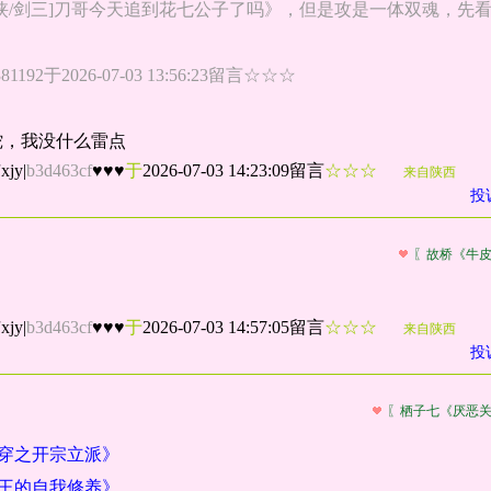
侠/剑三]刀哥今天追到花七公子了吗》，但是攻是一体双魂，先
4381192于2026-07-03 13:56:23留言☆☆☆
蛇，我没什么雷点
jy
|
b3d463cf
♥♥♥
于
2026-07-03 14:23:09留言
☆☆☆
来自陕西
投
〖故桥《牛
jy
|
b3d463cf
♥♥♥
于
2026-07-03 14:57:05留言
☆☆☆
来自陕西
投
〖栖子七《厌恶
快穿之开宗立派》
逼王的自我修养》