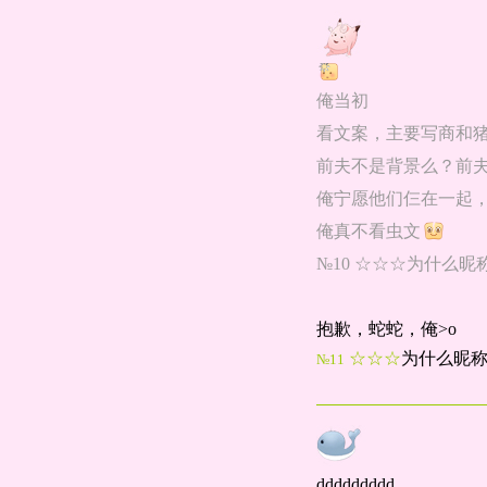
俺当初
看文案，主要写商和
前夫不是背景么？前
俺宁愿他们仨在一起
俺真不看虫文
№10 ☆☆☆为什么昵称都有了
抱歉，蛇蛇，俺>o
☆☆☆
为什么昵
№11
ddddddddd