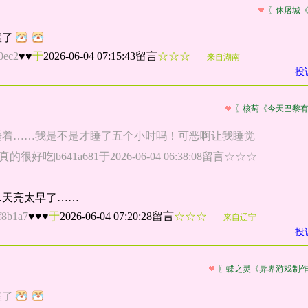
〖休屠城
室了
0ec2
♥♥
于
2026-06-04 07:15:43留言
☆☆☆
来自湖南
投
〖核萄《今天巴黎
睡着……我是不是才睡了五个小时吗！可恶啊让我睡觉——
好吃|b641a681于2026-06-04 06:38:08留言☆☆☆
…天亮太早了……
f8b1a7
♥♥♥
于
2026-06-04 07:20:28留言
☆☆☆
来自辽宁
投
〖蝶之灵《异界游戏制
室了