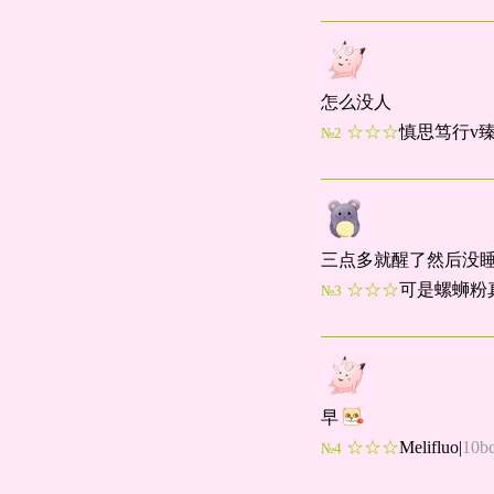
怎么没人
☆☆☆
慎思笃行v
№2
三点多就醒了然后没
☆☆☆
可是螺蛳粉
№3
早
☆☆☆
Melifluo
|
10b
№4