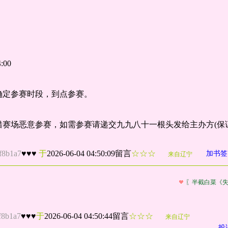
:00
确定参赛时段，到点参赛。
错赛场恶意参赛，如需参赛请递交九九八十一根头发给主办方(保
f8b1a7
♥♥♥
于
2026-06-04 04:50:09留言
☆☆☆
加书签
来自辽宁
〖半截白菜《
。
f8b1a7
♥♥♥
于
2026-06-04 04:50:44留言
☆☆☆
来自辽宁
投