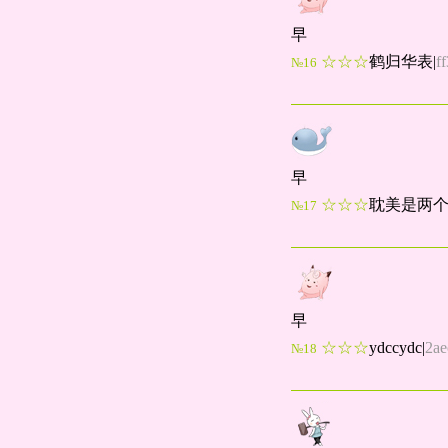
早
☆☆☆
鹤归华表
|
f
№16
早
☆☆☆
耽美是两
№17
早
☆☆☆
ydccydc
|
2ae
№18