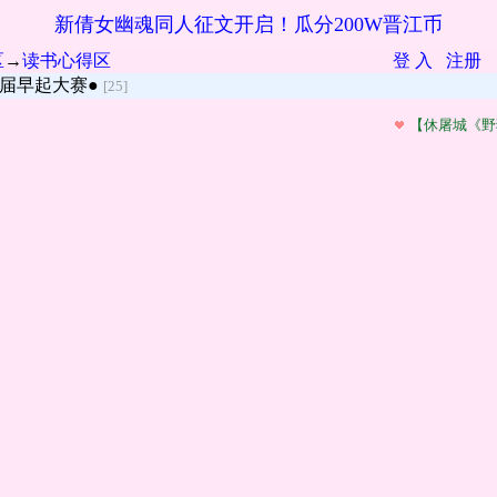
新倩女幽魂同人征文开启！瓜分200W晋江币
区
→
读书心得区
登 入
注册
届早起大赛●
[25]
【休屠城《野