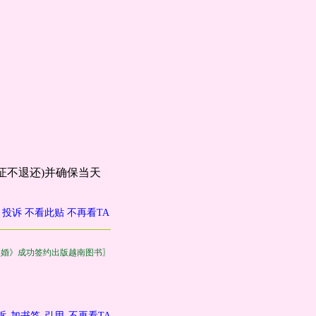
证不退还)并确保当天
投诉
不看此贴
不再看TA
失婚》成功签约出版越南图书〗
诉
加书签
引用
不再看TA