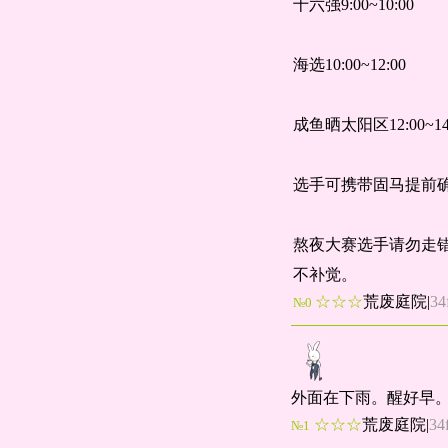
十六强9:00~10:00
海选10:00~12:00
成鱼晒太阳区12:00~14
选手可携带固马提前
熬夜大赛选手请勿走
不补觉。
☆☆☆
荒废庭院
|
34
№0
外面在下雨。醒好早
☆☆☆
荒废庭院
|
34
№1