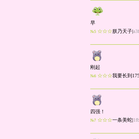
早
☆☆☆
朕乃天子
|
a3
№5
刚起
☆☆☆
我要长到17
№6
四强！
☆☆☆
一条美蛇
|
1f
№7