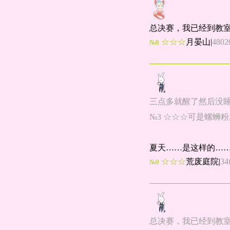
总决赛，我已经到教
☆☆☆
月晏山
|
4802
№8
三点多就醒了然后没
№3 ☆☆☆可是螺蛳粉真的很
夏天……是这样的…
☆☆☆
荒废庭院
|
34
№9
总决赛，我已经到教