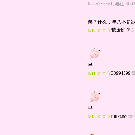
№8 ☆☆☆月晏山|48020e
诶？什么，早八不是踩
☆☆☆
荒废庭院
|
3
№10
早
☆☆☆
33994399
|
f
№11
早
☆☆☆
lililkzho
|
4d0
№12