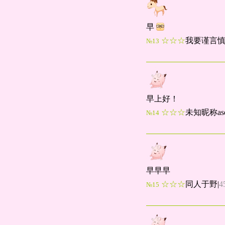
早
☆☆☆
我要谨言
№13
早上好！
☆☆☆
未知昵称asd
№14
早早早
☆☆☆
同人于野
|
4
№15