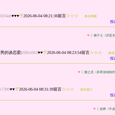
f3d34ab
♥♥♥
于
2026-06-04 08:21:36留言
☆☆☆
来自湖南
投
〖栖子七《厌恶
个男的谈恋爱
|
2082e662
♥♥
于
2026-06-04 08:23:54留言
☆☆☆
来自
投
〖蝶之灵《异界游戏制
c7390
♥♥
于
2026-06-04 08:31:39留言
☆☆☆
来自浙江
投
〖故桥《牛