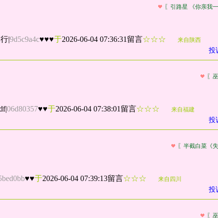
〖引路星 《你亲我
慎行
|
9d5c9a4c
♥♥♥
于
2026-06-04 07:36:31留言
☆☆☆
来自陕西
投
〖
f
|
06d80357
♥♥
于
2026-06-04 07:38:01留言
☆☆☆
来自福建
投
〖半截白菜《
5bed0bb
♥♥
于
2026-06-04 07:39:13留言
☆☆☆
来自四川
投
〖