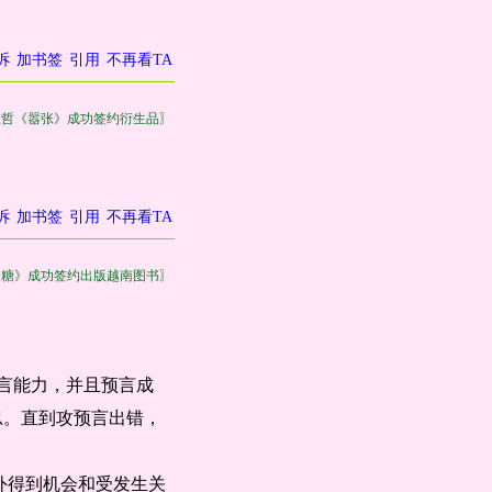
诉
加书签
引用
不再看TA
巫哲《嚣张》成功签约衍生品〗
诉
加书签
引用
不再看TA
皮糖》成功签约出版越南图书〗
预言能力，并且预言成
忍。直到攻预言出错，
意外得到机会和受发生关