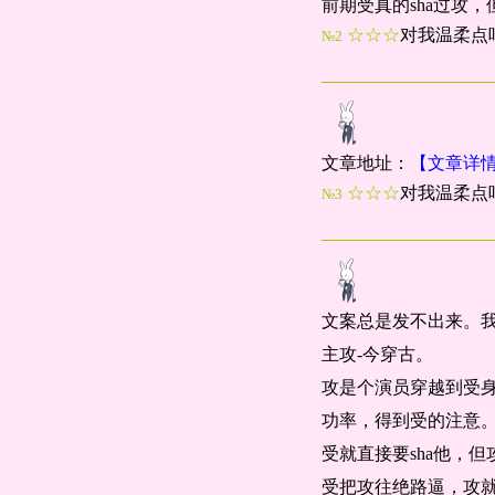
前期受真的sha过攻
☆☆☆
对我温柔点
№2
文章地址：
【文章详
☆☆☆
对我温柔点
№3
文案总是发不出来。
主攻-今穿古。
攻是个演员穿越到受身
功率，得到受的注意
受就直接要sha他，
受把攻往绝路逼，攻就