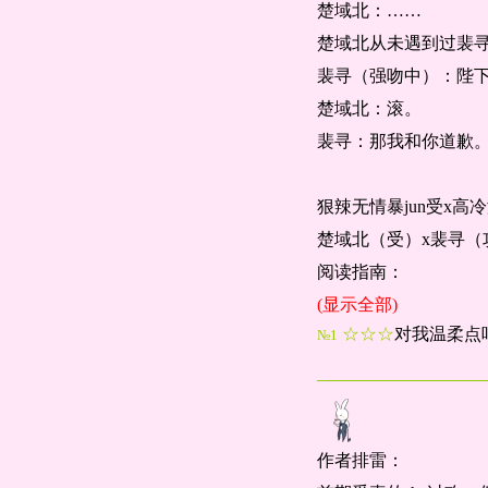
楚域北：……
楚域北从未遇到过裴
裴寻（强吻中）：陛
楚域北：滚。
裴寻：那我和你道歉
狠辣无情暴jun受x高
楚域北（受）x裴寻（
阅读指南：
1v1双洁，攻恋爱脑
(显示全部)
☆☆☆
对我温柔点
№1
架空历史，请勿考究
不拆不逆，相爱相杀
作者排雷：