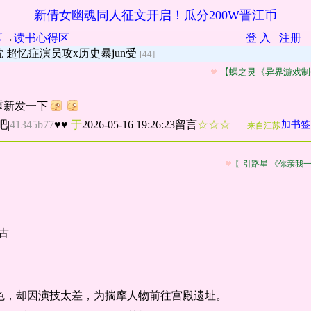
新倩女幽魂同人征文开启！瓜分200W晋江币
区
→
读书心得区
登 入
注册
 超忆症演员攻x历史暴jun受
[44]
【蝶之灵《异界游戏制
重新发一下
吧
|
41345b77
♥♥
于
2026-05-16 19:26:23留言
☆☆☆
加书签
来自江苏
〖引路星 《你亲我
》
古
角色，却因演技太差，为揣摩人物前往宫殿遗址。