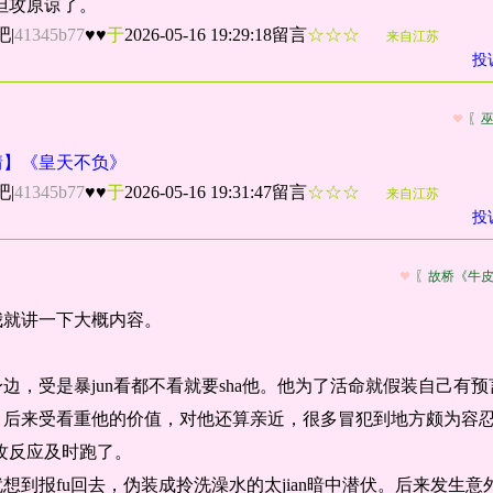
，但攻原谅了。
吧
|
41345b77
♥♥
于
2026-05-16 19:29:18留言
☆☆☆
来自江苏
投
〖
情】《皇天不负》
吧
|
41345b77
♥♥
于
2026-05-16 19:31:47留言
☆☆☆
来自江苏
投
〖故桥《牛
我就讲一下大概内容。
边，受是暴jun看都不看就要sha他。他为了活命就假装自己有
。后来受看重他的价值，对他还算亲近，很多冒犯到地方颇为容
但攻反应及时跑了。
想到报fu回去，伪装成拎洗澡水的太jian暗中潜伏。后来发生