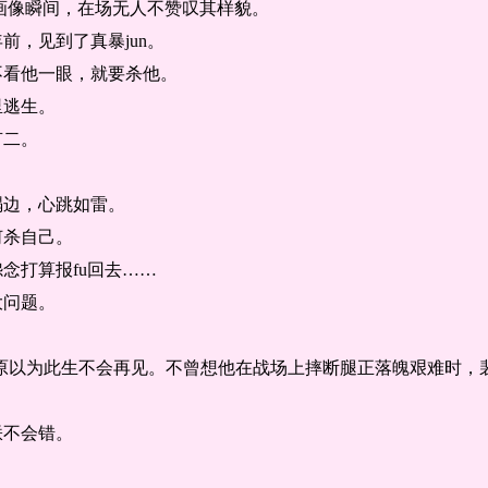
的画像瞬间，在场无人不赞叹其样貌。
前，见到了真暴jun。
不看他一眼，就要杀他。
里逃生。
有二。
榻边，心跳如雷。
何杀自己。
念打算报fu回去……
大问题。
，原以为此生不会再见。不曾想他在战场上摔断腿正落魄艰难时，
朕不会错。