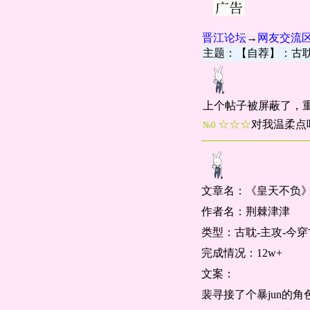
晋江论坛
→
网友交流
主题：【自荐】：古耽
上个帖子被屏蔽了，
☆☆☆
对我温柔点
№0
文章名：《皇天不负
作者名：荆棘津津
类型：古耽-主攻-今穿
完成情况：12w+
文案：
裴寻接了个暴jun的