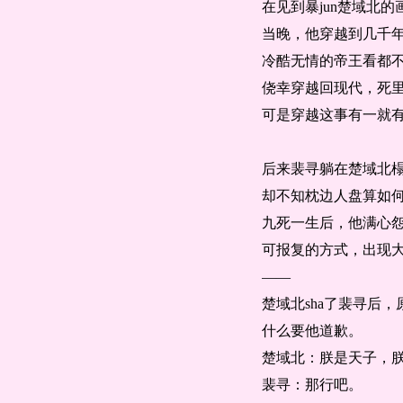
在见到暴jun楚域北
当晚，他穿越到几千年
冷酷无情的帝王看都
侥幸穿越回现代，死
可是穿越这事有一就
后来裴寻躺在楚域北
却不知枕边人盘算如
九死一生后，他满心怨
可报复的方式，出现
——
楚域北sha了裴寻后
什么要他道歉。
楚域北：朕是天子，
裴寻：那行吧。