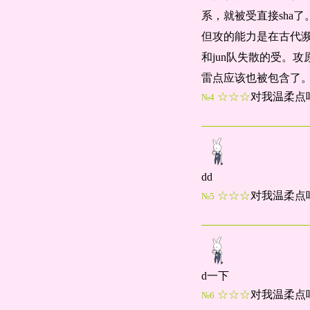
系，就被受直接sha了
但攻的能力是在古代濒
和jun队失散的受。
雷点应该也被包含了
☆☆☆
对我温柔点
№4
dd
☆☆☆
对我温柔点
№5
d一下
☆☆☆
对我温柔点
№6