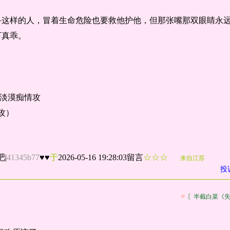
寻这样的人，冒着生命危险也要救他护他，但那张嘴那双眼睛永
下真乖。
。
冷淡漠痴情攻
攻）
，攻宠受介意勿入。
吧
|
41345b77
♥♥
于
2026-05-16 19:28:03留言
☆☆☆
。
来自江苏
投
预警。
〖半截白菜《