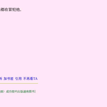
远都在冒犯他。
诉
加书签
引用
不再看TA
失婚》成功签约出版越南图书〗