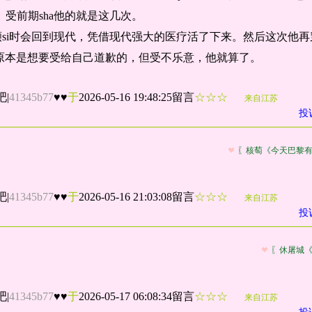
。受前期sha他的就是这几次。
si时会回到现代，凭借现代强大的医疗活了下来。然后这次他
攻原本是想要受给自己道歉的，但受不乐意，他就算了。
。
吧
|
41345b77
♥♥
于
2026-05-16 19:48:25留言
☆☆☆
来自江苏
投
〖核萄《今天巴黎
吧
|
41345b77
♥♥
于
2026-05-16 21:03:08留言
☆☆☆
来自江苏
投
〖休屠城
吧
|
41345b77
♥♥
于
2026-05-17 06:08:34留言
☆☆☆
来自江苏