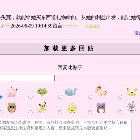
。
手头宽，就能给她买东西送礼物啥的。从她的利益出发，能让她
1a7
于
2026-06-09 10:14:59留言
☆☆☆
来自浙江
投
加载更多回贴
回复此贴子