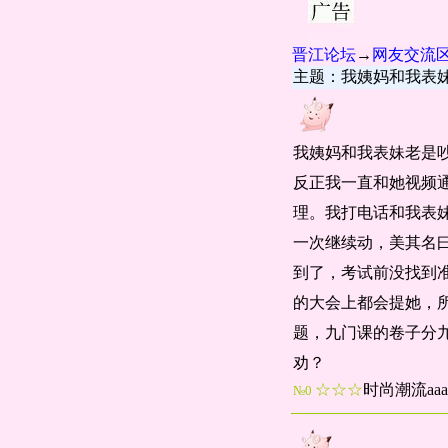
晋江论坛
→
网友交流
主题：我姨妈和我表
我姨妈和我表妹老是
反正我一直和她视频
理。我打电话和我表
一次继续动，美其名
到了，考试前没找到
的大会上都会提她，
题，九门课的卷子分
劝？
☆☆☆
时尚潮流aaa
№0