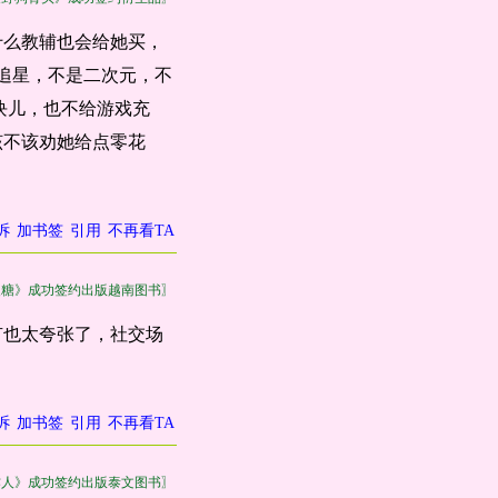
什么教辅也会给她买，
追星，不是二次元，不
块儿，也不给游戏充
该不该劝她给点零花
诉
加书签
引用
不再看TA
皮糖》成功签约出版越南图书〗
有也太夸张了，社交场
诉
加书签
引用
不再看TA
作人》成功签约出版泰文图书〗