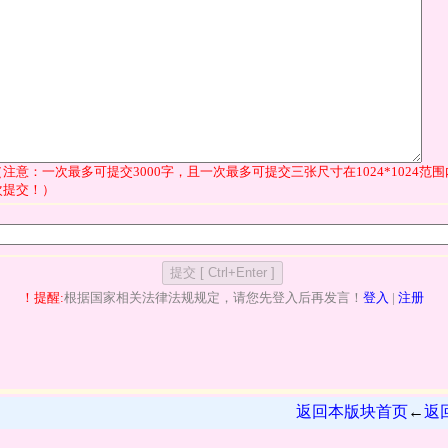
（注意：一次最多可提交3000字，且一次最多可提交三张尺寸在1024*1024
次提交！）
！提醒:
根据国家相关法律法规规定，请您先登入后再发言！
登入
|
注册
返回本版块首页
←
返