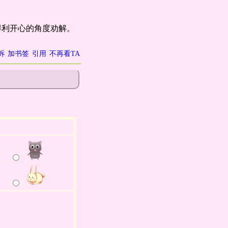
得利开心的角度劝解。
诉
加书签
引用
不再看TA