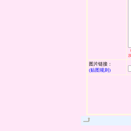
图片链接：
(贴图规则)
管理