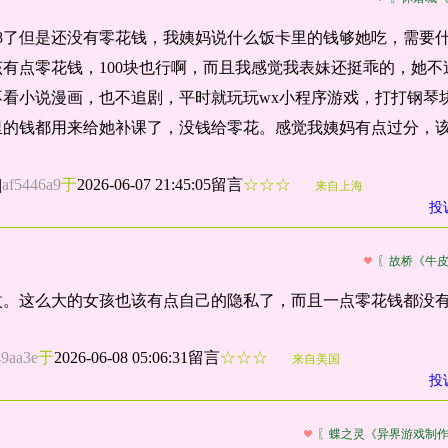
8了但是还没有零花钱，我姨妈说什么饭卡里的钱够她吃，需要
有点零花钱，100块也行啊，而且我感觉我表妹还挺乖的，她不
不看小说漫画，也不追剧，平时就玩玩wx小程序游戏，打打钢琴
里的钱都用来给她补课了，没钱给零花。感觉我姨妈有点过分，
|
af5446a9
于
2026-06-07 21:45:05留言
☆☆☆
来自上海
投
〖故桥《牛
改。这么大的女孩也该有点自己的隐私了，而且一点零花钱都没
49aa3e
于
2026-06-08 05:06:31留言
☆☆☆
来自美国
投
〖蝶之灵《异界游戏制