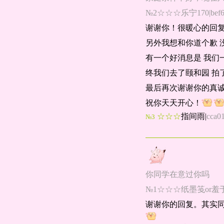
№2☆☆☆乐宁170|bef62
谢谢你！很暖心的回复
另外我想和你道个歉 
有一个好消息是 我们
终我们去了颐和园 拍
最后再次谢谢你的真
祝你天天开心！
☆☆☆
指间雨
|
cca0
№3
你同学在意过你吗
№1☆☆☆纸墨笺or羞于启齿|
谢谢你的回复。其实同