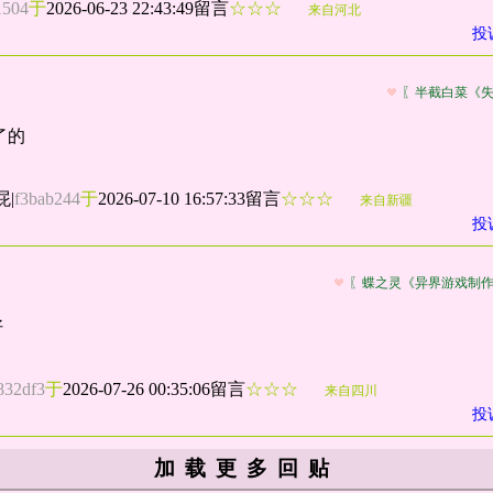
1504
于
2026-06-23 22:43:49留言
☆☆☆
来自河北
投
〖半截白菜《
了的
屁
|
f3bab244
于
2026-07-10 16:57:33留言
☆☆☆
来自新疆
投
〖蝶之灵《异界游戏制
好
832df3
于
2026-07-26 00:35:06留言
☆☆☆
来自四川
投
加载更多回贴