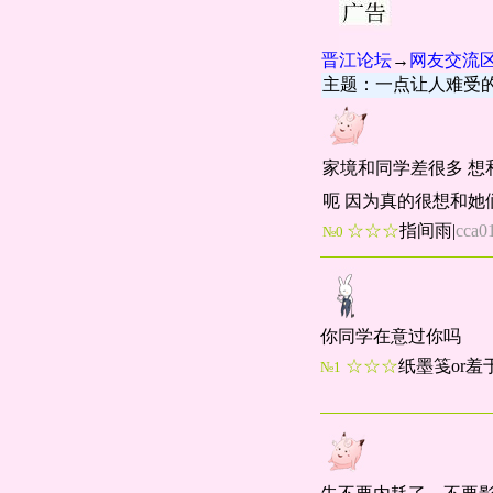
晋江论坛
→
网友交流
主题：一点让人难受
家境和同学差很多 想
呃 因为真的很想和
☆☆☆
指间雨
|
cca0
№0
你同学在意过你吗
☆☆☆
纸墨笺or羞
№1