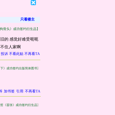
只看楼主
狗骨头》成功签约衍生品】
旧的 感觉好难受呃呃
对不住人家啊
投诉
不看此贴
不再看TA
一下》成功签约出版简体图书〗
诉
加书签
引用
不再看TA
巫哲《嚣张》成功签约衍生品〗