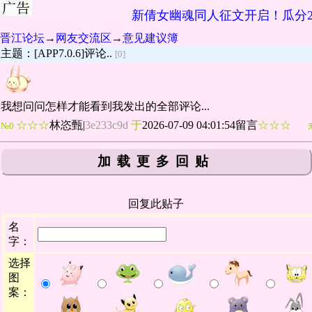
新倩女幽魂同人征文开启！瓜分2
晋江论坛
→
网友交流区
→
意见建议簿
主题：[APP7.0.6]评论..
[0]
我想问问怎样才能看到我发出的全部评论...
☆☆☆
林恣甄
|
3e233c9d
于
2026-07-09 04:01:54留言
☆☆☆
№0
加载更多回贴
回复此贴子
名
字：
选择
图
案：