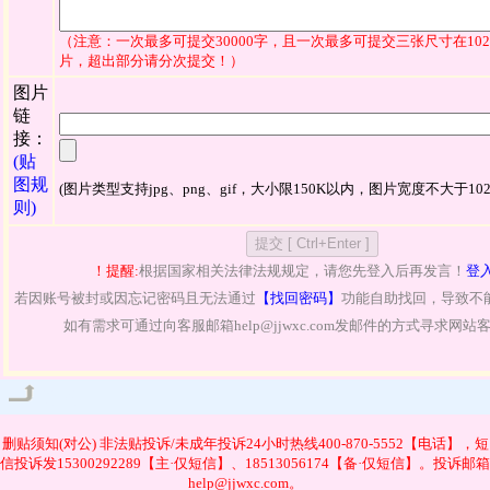
（注意：一次最多可提交30000字，且一次最多可提交三张尺寸在1024
片，超出部分请分次提交！）
图片
链
接：
(贴
图规
(图片类型支持jpg、png、gif，大小限150K以内，图片宽度不大于102
则)
！提醒:
根据国家相关法律法规规定，请您先登入后再发言！
登
若因账号被封或因忘记密码且无法通过
【找回密码】
功能自助找回，导致不
如有需求可通过向客服邮箱help@jjwxc.com发邮件的方式寻求网
管理
删贴须知(对公)
非法贴投诉/未成年投诉24小时热线400-870-5552【电话】，短
信投诉发15300292289【主·仅短信】、18513056174【备·仅短信】。投诉邮箱
help@jjwxc.com。