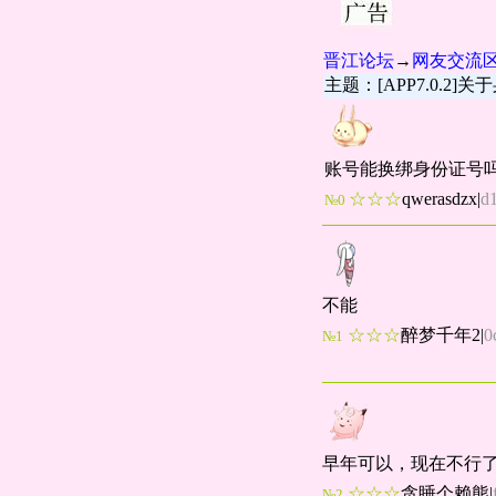
晋江论坛
→
网友交流
主题：[APP7.0.2
账号能换绑身份证号
☆☆☆
qwerasdzx
|
d
№0
不能
☆☆☆
醉梦千年2
|
0
№1
早年可以，现在不行
☆☆☆
贪睡个赖熊
|
№2