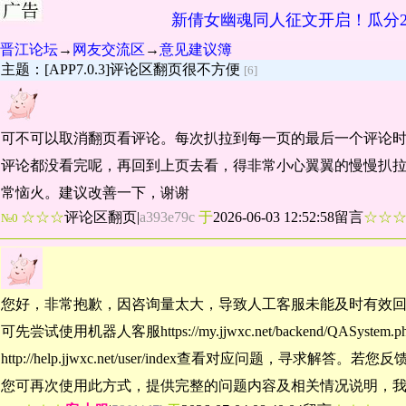
新倩女幽魂同人征文开启！瓜分2
晋江论坛
→
网友交流区
→
意见建议簿
主题：[APP7.0.3]评论区翻页很不方便
[6]
可不可以取消翻页看评论。每次扒拉到每一页的最后一个评论时
评论都没看完呢，再回到上页去看，得非常小心翼翼的慢慢扒
常恼火。建议改善一下，谢谢
☆☆☆
评论区翻页
|
a393e79c
于
2026-06-03 12:52:58留言
☆☆
№0
您好，非常抱歉，因咨询量太大，导致人工客服未能及时有效
可先尝试使用机器人客服https://my.jjwxc.net/backend/QASyst
http://help.jjwxc.net/user/index查看对应问题，
您可再次使用此方式，提供完整的问题内容及相关情况说明，