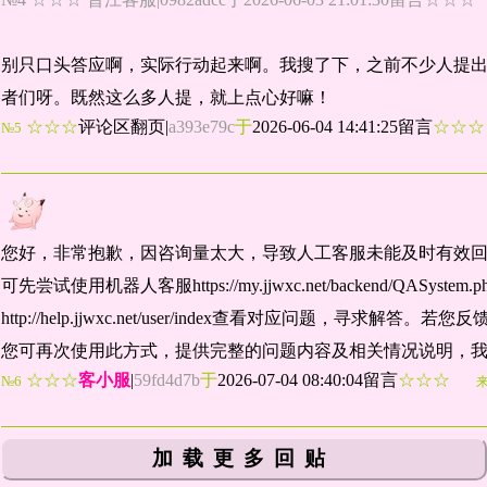
别只口头答应啊，实际行动起来啊。我搜了下，之前不少人提
者们呀。既然这么多人提，就上点心好嘛！
☆☆☆
评论区翻页
|
a393e79c
于
2026-06-04 14:41:25留言
☆☆
№5
您好，非常抱歉，因咨询量太大，导致人工客服未能及时有效
可先尝试使用机器人客服https://my.jjwxc.net/backend/QASyst
http://help.jjwxc.net/user/index查看对应问题，
您可再次使用此方式，提供完整的问题内容及相关情况说明，
☆☆☆
客小服
|
59fd4d7b
于
2026-07-04 08:40:04留言
☆☆☆
№6
加载更多回贴