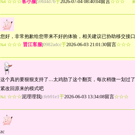
☆☆☆
客小服
|
59fd4d7b
于
2026-07-04 08:40:04留言
☆☆☆
№6
您好，非常抱歉给您带来不好的体验，相关建议已协助移交接
☆☆☆
晋江客服
|
0982adcc
于
2026-06-03 21:01:30留言
☆☆
№4
这个真的要狠狠支持了…太鸡肋了这个翻页，每次稍微一划过
紧改回原来的模式吧
☆☆☆
泥理理我
|
cfeb91e1
于
2026-06-03 13:34:08留言
☆☆☆
№1
zc