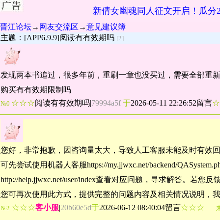
新倩女幽魂同人征文开启！瓜分2
晋江论坛
→
网友交流区
→
意见建议簿
主题：[APP6.9.9]阅读有有效期吗
[2]
发现两本书追过，很多年前，重刷一章也没买过，需要全部重
购买有有效期限制吗
☆☆☆
阅读有有效期吗
|
79994a5f
于
2026-05-11 22:26:52留言
№0
您好，非常抱歉，因咨询量太大，导致人工客服未能及时有效
可先尝试使用机器人客服https://my.jjwxc.net/backend/QASyst
http://help.jjwxc.net/user/index查看对应问题，
您可再次使用此方式，提供完整的问题内容及相关情况说明，
☆☆☆
客小服
|
20b60e5d
于
2026-06-12 08:40:04留言
☆☆☆
№2