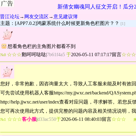
新倩女幽魂同人征文开启！瓜分2
晋江论坛
→
网友交流区
→
意见建议簿
主题：[APP7.0.2]鸿蒙系统什么时候更新角色栏图片？？
[1]
想看角色栏的主角图片都看不到
☆☆☆
鹅呵呵哒哒
|
7b61f4a5
于
2026-05-11 07:17:17留言
☆☆
№0
您好，非常抱歉，因咨询量太大，导致人工客服未能及时有效
可先尝试使用机器人客服https://my.jjwxc.net/backend/QASyst
http://help.jjwxc.net/user/index查看对应问题，
您可再次使用此方式，提供完整的问题内容及相关情况说明，
☆☆☆
客小服
|
d33ac550
于
2026-06-11 08:40:03留言
☆☆☆
№1