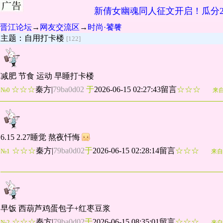
新倩女幽魂同人征文开启！瓜分2
晋江论坛
→
网友交流区
→
时尚·饕餮
主题：自用打卡楼
[122]
减肥 节食 运动 早睡打卡楼
☆☆☆
秦方
|
79ba0d02
于
2026-06-15 02:27:43留言
☆☆☆
№0
来
6.15 2.27睡觉 熬夜忏悔
☆☆☆
秦方
|
79ba0d02
于
2026-06-15 02:28:14留言
☆☆☆
№1
来自
早饭 西葫芦鸡蛋包子+红枣豆浆
☆☆☆
秦方
|
79ba0d02
于
2026-06-15 08:35:01留言
☆☆☆
№2
来自