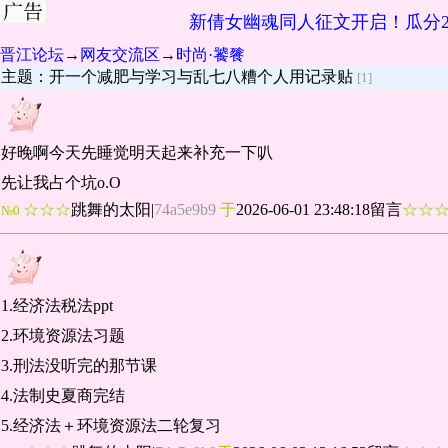
新倩女幽魂同人征文开启！瓜分2
晋江论坛
→
网友交流区
→
时尚·饕餮
主题：开一个减肥与学习与乱七八糟个人用记录贴
[1]
好晚啊今天先睡觉明天起来补充一下叭
先让我占个坑o.O
☆☆☆
跳舞的太阳
|
74a5e9b9
于
2026-06-01 23:48:18留言
☆☆
№0
1.经济法税法ppt
2.环境资源法习题
3.刑法没听完的那节课
4.法制史夏商完结
5.经济法＋环境资源法二轮复习