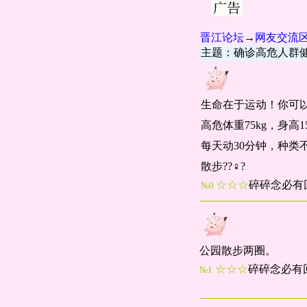
晋江论坛
→
网友交流
主题：确诊高危人群
生命在于运动！你可
高危体重75kg，身高15
每天动30分钟，种类
散步??♀?
☆☆☆
碎碎念必有
№0
公园散步两圈。
☆☆☆
碎碎念必有
№1