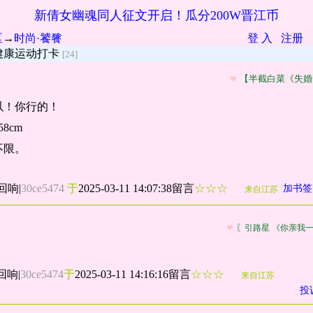
新倩女幽魂同人征文开启！瓜分200W晋江币
区
→
时尚·饕餮
登 入
注册
健康运动打卡
[24]
【半截白菜《失婚
以！你行的！
8cm
不限。
回响
|
30ce5474
于
2025-03-11 14:07:38留言
☆☆☆
加书签
来自江苏
〖引路星 《你亲我
回响
|
30ce5474
于
2025-03-11 14:16:16留言
☆☆☆
来自江苏
投