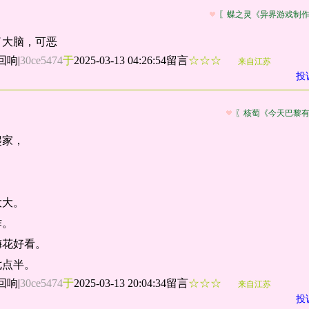
〖蝶之灵《异界游戏制
了大脑，可恶
回响
|
30ce5474
于
2025-03-13 04:26:54留言
☆☆☆
来自江苏
投
〖核萄《今天巴黎
爬家，
，
大大。
作。
梅花好看。
七点半。
回响
|
30ce5474
于
2025-03-13 20:04:34留言
☆☆☆
来自江苏
投