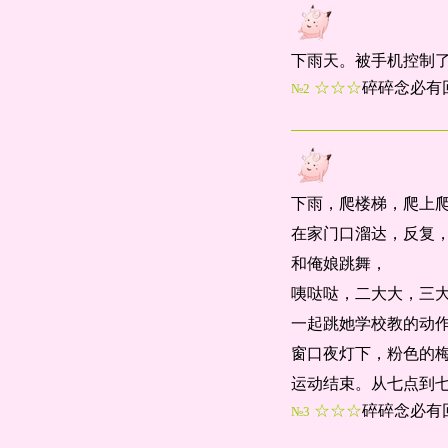
下雨天。被手机控制
☆☆☆
碎碎念必有
№2
下雨，爬楼梯，爬上
在家门口溜达，反复
和俺娘跳舞，
咦哒哒，二大大，三
一起跳她学校教的动
窗口夜灯下，粉色的
运动结束。从七点到
☆☆☆
碎碎念必有
№3