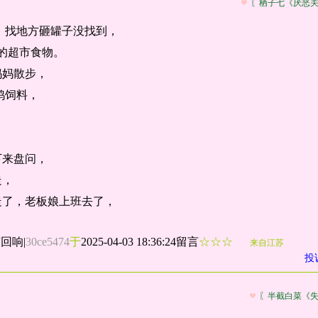
〖栖子七《厌恶
递，找地方砸罐子没找到，
8的超市食物。
妈妈散步，
鸡饲料，
下来盘问，
走，
走了，老板娘上班去了，
有回响
|
30ce5474
于
2025-04-03 18:36:24留言
☆☆☆
来自江苏
投
〖半截白菜《