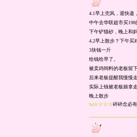
4.1早上兜风，退快
中午去华联超市买19
下午铲猫砂，晚上和
4.2早上散步？下午买
3块钱一斤
给钱给早了。
被卖鸡饲料的老板留
后来老板提醒我慢慢
实际上钱被老板娘拿
晚上散步
☆☆☆
碎碎念必
№19