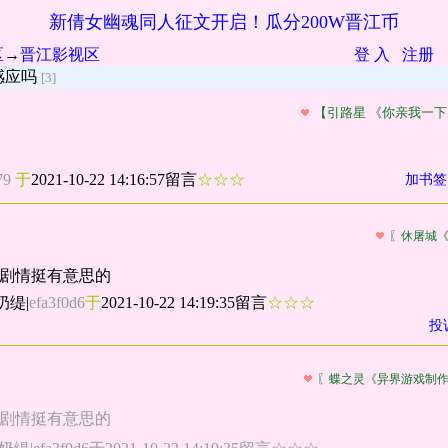
新倩女幽魂同人征文开启！瓜分200W晋江币
区
→
晋江影视区
登 入
注册
感应吗
[3]
【引路星 《你亲我一
79
于
2021-10-22 14:16:57留言
☆☆☆
加书签
〖休屠城
，剧情挺有意思的
奶缇
|
efa3f0d6
于
2021-10-22 14:19:35留言
☆☆☆
投
〖蝶之灵《异界游戏制
，剧情挺有意思的