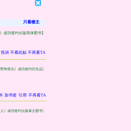
只看楼主
下》成功签约出版简体图书】
投诉
不看此贴
不再看TA
《野狗骨头》成功签约衍生品〗
诉
加书签
引用
不再看TA
作人》成功签约出版泰文图书〗