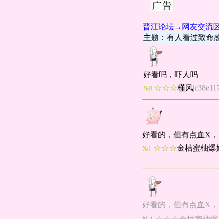
晋江论坛
→
网友交流
主题：有人看过致命
好看吗，吓人吗
☆☆☆
槿风
|
c38e11
№0
好看的，但有点血X
☆☆☆
金桔蜜柚爆
№1
好看的，但有点血X