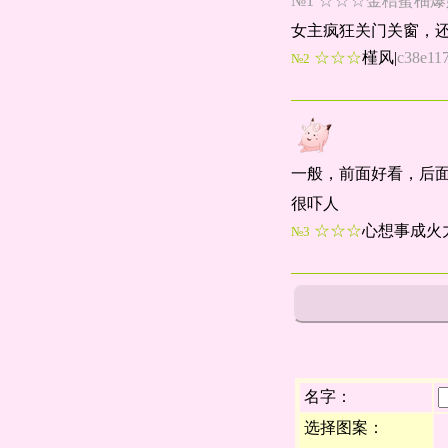
№1 ☆☆☆金桔蜜柚爆奶缇|e
女主疯狂关门关窗，
☆☆☆
槿风
|
c38e11
№2
一般，前面好看，后
很吓人
☆☆☆
心想事成火
№3
名字：
选择图案：