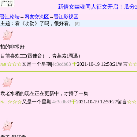
新倩女幽魂同人征文开启！瓜分2
晋江论坛
→
网友交流区
→
晋江影视区
主题：看《功勋》了吗，很好看。
[8]
拍的非常好
目前喜欢□□(雷佳音），青蒿素(周迅）
☆☆☆
又是一个星期
|
4c3cdb83
于
2021-10-19 12:58:21留言
☆
№0
袁老水稻的现在正在更新中，才播了一集
☆☆☆
又是一个星期
|
4c3cdb83
于
2021-10-19 12:59:27留言
☆
№1