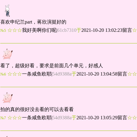
喜欢申纪兰part，蒋欣演挺好的
☆☆☆
我好美啊你们呢
|
61cb7310
于
2021-10-20 13:02:23留言
№5
看了，超级好看，要求是前面几个单元，好感人
☆☆☆
一条咸鱼欧耶
|
54d9388a
于
2021-10-20 13:04:58留言
☆
№6
拍的真的很好没去看的可以去看看
☆☆☆
一条咸鱼欧耶
|
54d9388a
于
2021-10-20 13:05:29留言
☆
№7