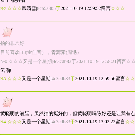
看了 很好看
☆☆☆
风晴雪
|
8cb5a3b5
于
2021-10-19 12:59:52留言
☆☆☆
№2
拍的非常好
目前喜欢□□(雷佳音），青蒿素(周迅）
№0 ☆☆☆又是一个星期|4c3cdb83于2021-10-19 12:58:21留言☆
氢 弹
☆☆☆
又是一个星期
|
4c3cdb83
于
2021-10-19 12:59:56留言
☆
№3
黄晓明的潜艇，虽然拍的挺好的，但黄晓明喝陈好还是让我有点
☆☆☆
又是一个星期
|
4c3cdb83
于
2021-10-19 13:02:22留言
☆
№4