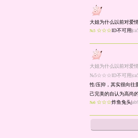
大姐为什么以前对爱
☆☆☆
ID不可用
|
ca
№5
大姐为什么以前对爱
№5☆☆☆ID不可用|ca52e
性/压抑，其实很向
己完美的自认为高尚
☆☆☆
炸鱼兔头
|
ab
№6