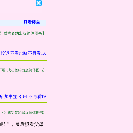
只看楼主
》成功签约出版简体图书】
投诉
不看此贴
不再看TA
有雨》成功签约出版简体图书〗
诉
加书签
引用
不再看TA
一下》成功签约出版简体图书〗
的那个，最后照看父母