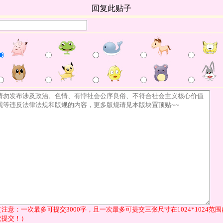
回复此贴子
（注意：一次最多可提交3000字，且一次最多可提交三张尺寸在1024*1024
次提交！）