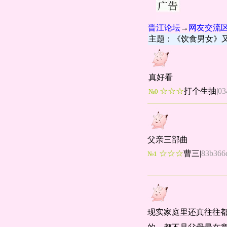
晋江论坛
→
网友交流
主题：《饮食男女》
真好看
☆☆☆
打个生抽
|
03
№0
父亲三部曲
☆☆☆
曹三
|
83b366
№1
现实家庭里还真往往