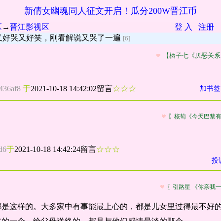
新倩女幽魂同人征文开启！瓜分200W晋江币
区
→
晋江影视区
登 入
注册
又好哭又好笑，刚看解说又哭了一遍
[6]
【栖子七《厌恶关系
436af8
于
2021-10-18 14:42:02留言
☆☆☆
加书签
〖核萄《今天巴黎
d6
于
2021-10-18 14:42:24留言
☆☆☆
投
〖引路星 《你亲我
都是这样的。大多家中有事能最上心的，都是儿女里过得最不好