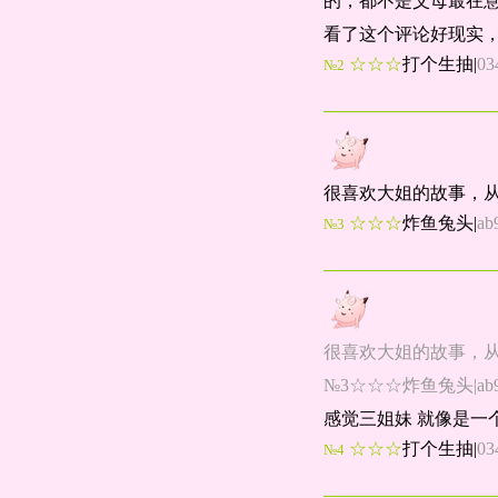
的，都不是父母最在
看了这个评论好现实
☆☆☆
打个生抽
|
03
№2
很喜欢大姐的故事，
☆☆☆
炸鱼兔头
|
ab
№3
很喜欢大姐的故事，
№3☆☆☆炸鱼兔头|ab9fe
感觉三姐妹 就像是一
☆☆☆
打个生抽
|
03
№4