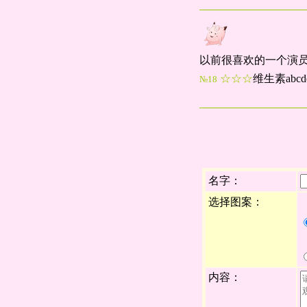
以前很喜欢的一个演
☆☆☆
维生素abcd
№18
名字：
选择图案：
内容：