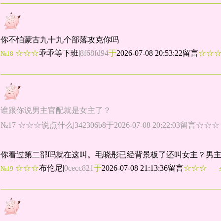
你不怕蒙古九十九个部落攻克你吗
☆☆☆
乖乖等下班
|
8f68fd94
于
2026-07-08 20:53:22留言
☆☆
№18
谁跟你说男主官配就是女主了？
№17 ☆☆☆说点什么|342306b8于2026-07-08 20:22:03留言☆☆☆
你看过第二部吗就在这叫。毛晓彤已经背景板了还叫女主？男
☆☆☆
布伦尼
|
0cecc821
于
2026-07-08 21:13:36留言
☆☆☆
№19