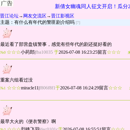
新倩女幽魂同人征文开启！瓜分2
晋江论坛
→
网友交流区
→
晋江影视区
主题：有什么有年代的警匪剧介绍吗
[7]
最近看了部营盘镇警事，感觉有些年代的剧还挺好看的
☆☆☆
小药郎
|
fba10035
于
2026-07-08 16:23:25留言
☆☆☆
№0
重案六组看过没
☆☆☆
miracle11
|
f806f8f1
于
2026-07-08 16:24:29留言
☆☆☆
№1
最早大火的《便衣警察》啊
☆☆☆
烈锋飞羽
|
4ec0101c
于
2026-07-08 16:55:51留言
☆☆☆
№2