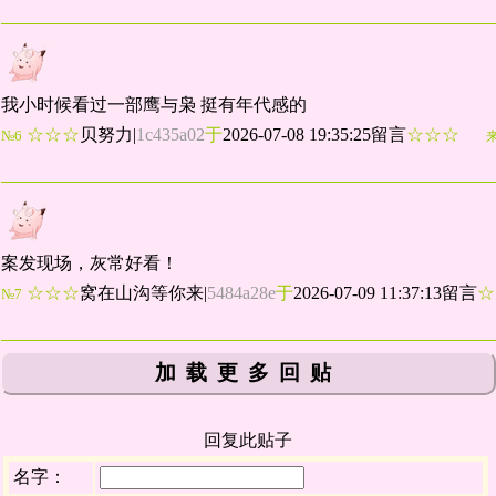
我小时候看过一部鹰与枭 挺有年代感的
☆☆☆
贝努力
|
1c435a02
于
2026-07-08 19:35:25留言
☆☆☆
№6
案发现场，灰常好看！
☆☆☆
窝在山沟等你来
|
5484a28e
于
2026-07-09 11:37:13留言
№7
加载更多回贴
回复此贴子
名字：