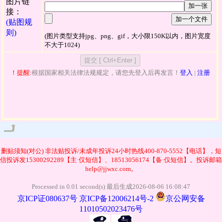
图片链
加一张
接：
加一个文件
(贴图规
则)
(图片类型支持jpg、png、gif，大小限150K以内，图片宽度
不大于1024)
！提醒:
根据国家相关法律法规规定，请您先登入后再发言！
登入
|
注册
管理
删贴须知(对公)
非法贴投诉/未成年投诉24小时热线400-870-5552【电话】，短
信投诉发15300292289【主·仅短信】、18513056174【备·仅短信】。投诉邮箱
help@jjwxc.com。
Processed in 0.01 second(s) 最后生成2026-08-06 16:08:47
京ICP证080637号
京ICP备12006214号-2
京公网安备
11010502023476号