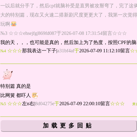
一以后就分手了，然后cpf就脑补受是直男被攻掰弯了，完了
大的特别篇，现在又火速二搭新剧尺度更更大了，我第一次觉得
玩啊
№3 ☆☆☆ehsejfg|869fd087于2026-07-08 17:31:54留言☆☆☆
我的天，，，也可能是真的，然后加上为了热度，按照CPF的脑
☆☆☆
那我表达一下子
|
a31bf4af
于
2026-07-09 11:12:10留言
☆
№4
特别篇 真的是
比网簧 都吓人
☆☆☆
左n右
|
8d04275e
于
2026-07-09 22:00:10留言
☆☆☆
№5
来
加载更多回贴