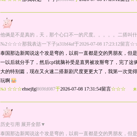
他俩是不是真的，天，那个心口不一的尺度。。。。。二搭叫
№2☆☆☆那我表达一下子|a31bf4af于2026-07-08 17:23:12留言
泰国那边新闻说这个攻是弯的，以前一直都是交的男朋友，但
一以后就分手了，然后cpf就脑补受是直男被攻掰弯了，完了
大的特别篇，现在又火速二搭新剧尺度更更大了，我第一次觉得
玩啊
☆☆☆
ehsejfg
|
869fd087
于
2026-07-08 17:31:54留言
☆☆☆
№3
来
历史引用 展开全部▼
泰国那边新闻说这个攻是弯的，以前一直都是交的男朋友，但