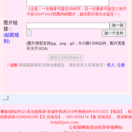
（注意：一次最多可提交3000字，且一次最多可提交三张尺
寸在1024*1024范围内的图片，超出部分请分次提交！）
图片链
加一张
接：
加一个文件
(贴图规
则)
(图片类型支持jpg、png、gif，大小限150K以内，图片宽度
不大于1024)
！提醒:
根据国家相关法律法规规定，请您先登入后再发言！
登入
|
注册
管理
删贴须知(对公)
非法贴投诉/未成年投诉24小时热线400-870-5552【电话】，短
信投诉发15300292289【主·仅短信】、18513056174【备·仅短信】。投诉邮箱
help@jjwxc.com。
公安部网络违法犯罪举报网站