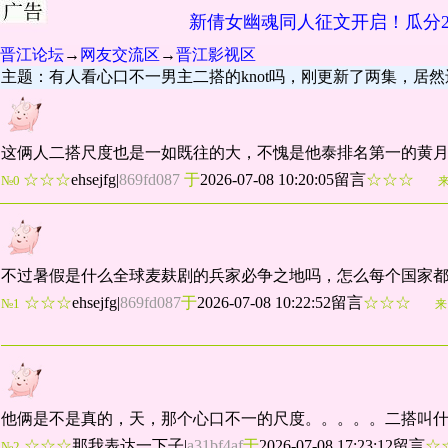
新倩女幽魂同人征文开启！瓜分2
晋江论坛
→
网友交流区
→
晋江影视区
主题：有人看心口不一男主二搭的knot吗，刚更新了两集，居然
这俩人二搭尺度也是一如既往的大，不愧是他泰排名第一的黄月
☆☆☆
ehsejfg
|
869fd087
于
2026-07-08 10:20:05留言
☆☆☆
№0
不过暑假是什么全球麦麸剧的兵家必争之地吗，怎么每个国家
☆☆☆
ehsejfg
|
869fd087
于
2026-07-08 10:22:52留言
☆☆☆
№1
来
他俩是不是真的，天，那个心口不一的尺度。。。。。二搭叫
☆☆☆
那我表达一下子
|
a31bf4af
于
2026-07-08 17:23:12留言
☆
№2