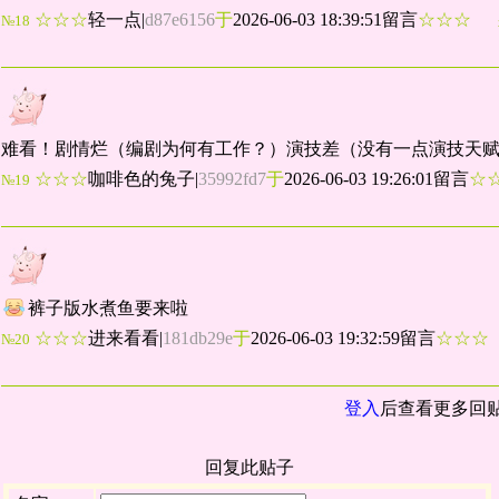
☆☆☆
轻一点
|
d87e6156
于
2026-06-03 18:39:51留言
☆☆☆
№18
难看！剧情烂（编剧为何有工作？）演技差（没有一点演技天
☆☆☆
咖啡色的兔子
|
35992fd7
于
2026-06-03 19:26:01留言
☆
№19
裤子版水煮鱼要来啦
☆☆☆
进来看看
|
181db29e
于
2026-06-03 19:32:59留言
☆☆
№20
登入
后查看更多回
回复此贴子