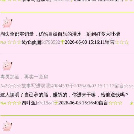
周边全部零销量，优酷自娱自乐的灌水，刷到好多大吐槽
☆☆☆
fdyfhghjjj
|
9d793592
于
2026-06-03 15:16:11留言
☆☆☆
№3
毒灵加油，再卖一套房
№2☆☆☆故事写进双眼|49f84593于2026-06-03 15:11:17留言☆
这人摆明了自己养的脂，赚钱的，你进来干嘛，给他送钱吗？
☆☆☆
四叶鱼
|
e7e18aaf
于
2026-06-03 15:16:40留言
☆☆☆
№4
来