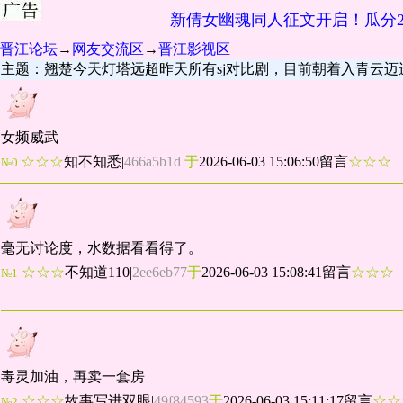
新倩女幽魂同人征文开启！瓜分2
晋江论坛
→
网友交流区
→
晋江影视区
主题：翘楚今天灯塔远超昨天所有sj对比剧，目前朝着入青云迈
女频威武
☆☆☆
知不知悉
|
466a5b1d
于
2026-06-03 15:06:50留言
☆☆
№0
毫无讨论度，水数据看看得了。
☆☆☆
不知道110
|
2ee6eb77
于
2026-06-03 15:08:41留言
☆☆
№1
毒灵加油，再卖一套房
☆☆☆
故事写进双眼
|
49f84593
于
2026-06-03 15:11:17留言
☆
№2