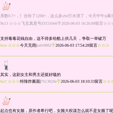
系数0.7+，氵合给了1200+，这么多ybc打水漂了，今天中午sj
№13 ☆☆☆飞玄真君号|f31510e6于2026-06-03 16:26:09留言☆☆
支持毒毒花钱自由，这不得多给酷上供几天 ，争取一举破万
☆☆☆
今天无雨
|
eafe9882
于
2026-06-03 17:54:28留言
☆☆
№16
其实，这剧女主和男主还挺好嗑的
☆☆☆
特辣炸酱面
|
7b13820e
于
2026-06-03 18:10:33留言
☆
№17
起点也有女频，原作者希行吧，女频大权谋怎么就不是女频了