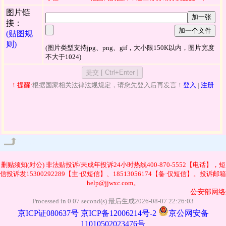
图片链
加一张
接：
加一个文件
(贴图规
则)
(图片类型支持jpg、png、gif，大小限150K以内，图片宽度
不大于1024)
！提醒:
根据国家相关法律法规规定，请您先登入后再发言！
登入
|
注册
管理
删贴须知(对公)
非法贴投诉/未成年投诉24小时热线400-870-5552【电话】，短
信投诉发15300292289【主·仅短信】、18513056174【备·仅短信】。投诉邮箱
help@jjwxc.com。
公安部网络违
Processed in 0.07 second(s) 最后生成2026-08-07 22:26:03
京ICP证080637号
京ICP备12006214号-2
京公网安备
11010502023476号