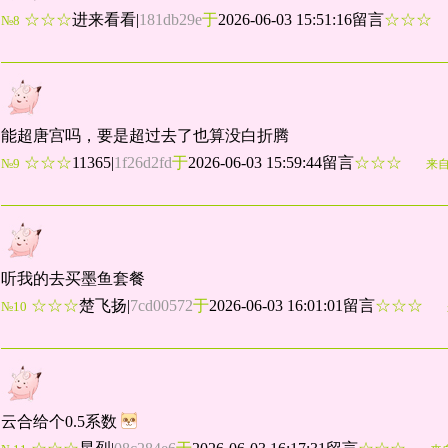
☆☆☆
进来看看
|
181db29e
于
2026-06-03 15:51:16留言
☆☆☆
№8
能超唐宫吗，要是超过去了也算没白折腾
☆☆☆
11365
|
1f26d2fd
于
2026-06-03 15:59:44留言
☆☆☆
№9
来
听我的去买墨鱼套餐
☆☆☆
楚飞扬
|
7cd00572
于
2026-06-03 16:01:01留言
☆☆☆
№10
云合给个0.5系数