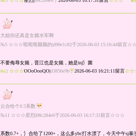
☆☆☆
星烈
|
08c284e6
于
2026-06-03 16:17:31留言
☆☆☆
№11
来
大姐你还真是女频水军啊
№5 ☆☆☆呃呃呃额额的|d90e1c82于2026-06-03 15:16:44留言☆
不要侮辱女频，晋江也是女频，她是inj氵菌
☆☆☆
OOoOooQO
|
d3856e9b
于
2026-06-03 16:21:11留言
☆
№12
云合给个0.5系数
№11 ☆☆☆星烈|08c284e6于2026-06-03 16:17:31留言☆☆☆
系数0.7+，氵合给了1200+，这么多ybc打水漂了，今天中午sj