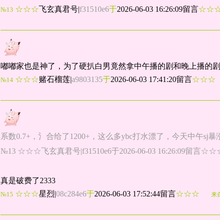
☆☆☆
飞玄真君号
|
f31510e6
于
2026-06-03 16:26:09留言
☆☆
№13
嘟嘟家也是神了，为了硬扒白男竟然拿中午播的剧和晚上播的
☆☆☆
赌石榴莲
|
a9803135
于
2026-06-03 17:41:20留言
☆☆
№14
系数0.7+，氵合给了1200+，这么多ybc打水漂了，今天中午sj
№13 ☆☆☆飞玄真君号|f31510e6于2026-06-03 16:26:09留言☆☆
真是破费了2333
☆☆☆
星烈
|
08c284e6
于
2026-06-03 17:52:44留言
☆☆☆
№15
来