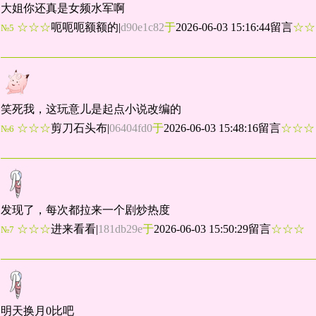
大姐你还真是女频水军啊
☆☆☆
呃呃呃额额的
|
d90e1c82
于
2026-06-03 15:16:44留言
☆
№5
笑死我，这玩意儿是起点小说改编的
☆☆☆
剪刀石头布
|
06404fd0
于
2026-06-03 15:48:16留言
☆☆
№6
发现了，每次都拉来一个剧炒热度
☆☆☆
进来看看
|
181db29e
于
2026-06-03 15:50:29留言
☆☆☆
№7
明天换月0比吧