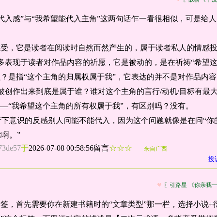
代入感”与“我希望能代入主角”这两句话乍一看很相似，可是给
感受，它是读者在阅读时自然而然产生的，属于读者私人的情感投
多表现于读者对作品内容的祈愿，它是被动的，是在祈祷“希望这
么？是指“这个主角的归属权属于我”，它表达的并不是对作品内
被创作出来到底是属于谁？谁对这个主角的言行/动机/目标有最大
——“我希望这个主角的所有权属于我”，有区别吗？没有。
者下意识的反感别人问能不能代入，因为这个问题就像是在问“你
啊。”
73de57
于
2026-07-08 00:58:56留言
☆☆☆
来自广西
投
〖引路星 《你亲我
标签，首先需要你在新建书籍时的“文章类型”那一栏，选择小说+