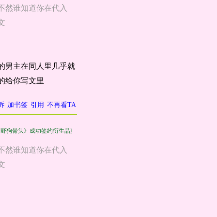
不然谁知道你在代入
文
的男主在同人里几乎就
欢的给你写文里
诉
加书签
引用
不再看TA
《野狗骨头》成功签约衍生品〗
不然谁知道你在代入
文