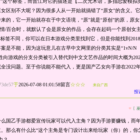
向”这个标签，而晋江对它的描述是【二次元术语，多指恋爱模拟
女区别不大呢？因为很多人从一开始就搞错了“原女”的含义。它
来的，它一开始就存在于中文语境，“原”就是“原创”的原，原
言情/百合时，就默认了会是原女的作品，会存在起码一个原创女
”标签不同，你可以在日本游戏分类里找到它，但是你能找到201
案是不能，因为这玩意儿在古早中文网里的分类其实是“1vN/N（
性向游戏的分支分类被引入替代到中文文艺作品的时间大概为20
全没问题。至于你说能不能代入，更是国产乙女向手游在2022年
73de57
于
2026-07-08 01:01:58留言
☆☆☆
来自广西
投
〖
什么国乙手游都爱宣传玩家可以代入主角？因为手游要赚钱，而
。那么有什么比“这个主角是专门设计出来给玩家（你）的，你怎
力？