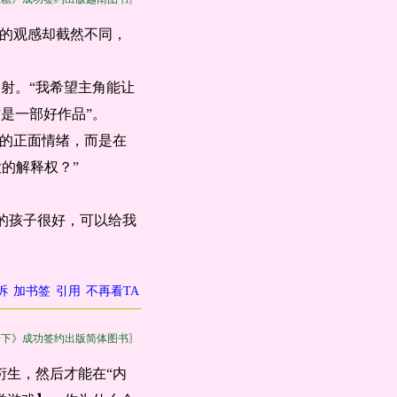
人的观感却截然不同，
射。“我希望主角能让
是一部好作品”。
容的正面情绪，而是在
的解释权？”
的孩子很好，可以给我
诉
加书签
引用
不再看TA
一下》成功签约出版简体图书〗
衍生，然后才能在“内