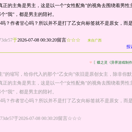
真正的主角是男主，这是以一个“女性配角”的视角去围绕着男性
个“我”，都是男主的陪衬。
心吗？作者甘心吗？所以并不是打了乙女向标签就不是原女，而
73de57
于
2026-07-08 00:30:20留言
☆☆☆
来自广西
投
〖蝶之灵《异界游戏制
主”的缩写，给你代入的那个“乙女向”依旧是原创女主，除非你默
真正的主角是男主，这是以一个“女性配角”的视角去围绕着男性
个“我”，都是男主的陪衬。
心吗？作者甘心吗？所以并不是打了乙女向标签就不是原女，而
de57于2026-07-08 00:30:20留言☆☆☆