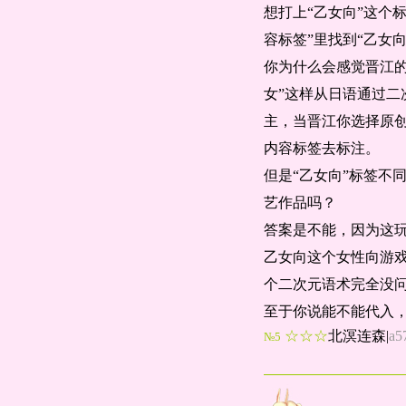
想打上“乙女向”这个
容标签”里找到“乙女
你为什么会感觉晋江的
女”这样从日语通过二
主，当晋江你选择原创
内容标签去标注。
但是“乙女向”标签不
艺作品吗？
答案是不能，因为这玩意
乙女向这个女性向游戏
个二次元语术完全没
至于你说能不能代入，
☆☆☆
北溟连森
|
a5
№5