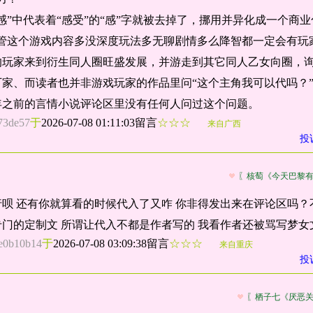
感”中代表着“感受”的“感”字就被去掉了，挪用并异化成一个商
不管这个游戏内容多没深度玩法多无聊剧情多么降智都一定会有玩
的玩家来到衍生同人圈旺盛发展，并游走到其它同人乙女向圈，
家、而读者也并非游戏玩家的作品里问“这个主角我可以代吗？
0年之前的言情小说评论区里没有任何人问过这个问题。
73de57
于
2026-07-08 01:11:03留言
☆☆☆
来自广西
投
〖核萄《今天巴黎
呗 还有你就算看的时候代入了又咋 你非得发出来在评论区吗？
门的定制文 所谓让代入不都是作者写的 我看作者还被骂写梦女
e0b10b14
于
2026-07-08 03:09:38留言
☆☆☆
来自重庆
投
〖栖子七《厌恶