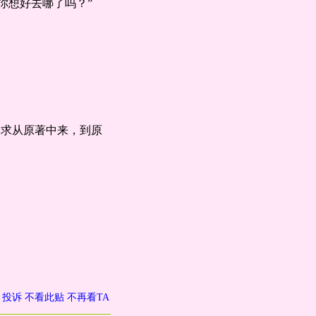
你想好去哪了吗？”
力求从原著中来，到原
投诉
不看此贴
不再看TA