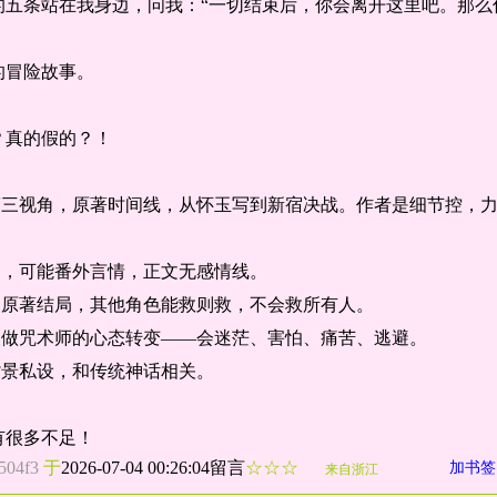
的五条站在我身边，问我：“一切结束后，你会离开这里吧。那么
的冒险故事。
？真的假的？！
量第三视角，原著时间线，从怀玉写到新宿决战。作者是细节控，
写，可能番外言情，正文无感情线。
写原著结局，其他角色能救则救，不会救所有人。
人做咒术师的心态转变——会迷茫、害怕、痛苦、逃避。
背景私设，和传统神话相关。
有很多不足！
504f3
于
2026-07-04 00:26:04留言
☆☆☆
加书签
来自浙江