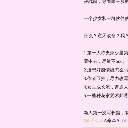
决战前，穿着家主服
一个少女和一群伙伴
什么？逆天改命？我
1.第一人称夹杂少
著中去，尽量不ooc。
2.没想好感情线怎么
3.作者五推，尽力改
4.女主成长流，普通
5.一些种花家咒术师
新人第一次写长篇，
☆☆☆
A伞伞A
|
d56
№0