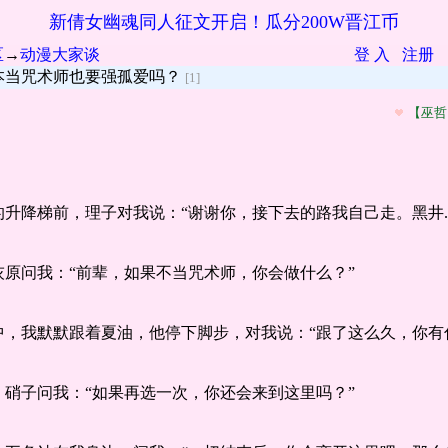
新倩女幽魂同人征文开启！瓜分200W晋江币
区
→
动漫大家谈
登 入
注册
本当咒术师也要强孤爱吗？
[1]
【巫哲
升降梯前，理子对我说：“谢谢你，接下去的路我自己走。黑井....
原问我：“前辈，如果不当咒术师，你会做什么？”
中，我默默跟着夏油，他停下脚步，对我说：“跟了这么久，你有
硝子问我：“如果再选一次，你还会来到这里吗？”