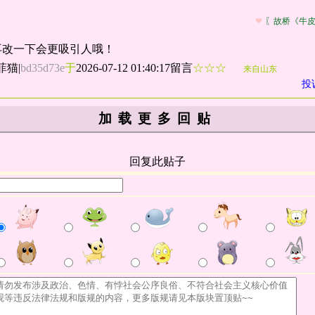
〖故桥《牛
再改一下会更吸引人哦！
菲猫
|
bd35d73e
于
2026-07-12 01:40:17留言
☆☆☆
来自山东
投
加载更多回贴
回复此贴子